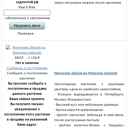
садпочтой.рф
через несколько недель после цветения.
Ваш E-Mail
- обязательно к заполнению
Проверка...
980
₽
... 2 190
₽
Нет в наличии
Сообщить о поступлении
Сообщить о поступлении
Магнолия Зибольда, Magnolia sieboldii
растения
Вы просили сообщить о
Листопадная магнолия с крупными
поступлении в продажу
цветами, одна из наиболее зимостойких.
данного растения.
- Успешно выращивается в Петербурге,
Ваша заявка принята.
Москве, Владивостоке.
Вы получите письмо-
- Высокий куст или небольшое деревце.
уведомление о
- Крона округло-шатровидная.
поступлении этого растения
- Цветет магнолия Зибольда в мае-июне,
в продажу на указанный
после распускания листьев.
Вами адрес.
- Цветки молочно-белые, с бордово-