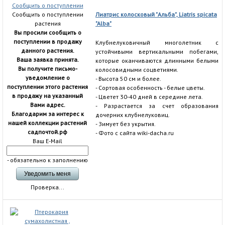
Сообщить о поступлении
Сообщить о поступлении
Лиатрис колосковый "Альба", Liatris spicata
растения
"Alba"
Вы просили сообщить о
поступлении в продажу
Клубнелуковичный многолетник с
данного растения.
устойчивыми вертикальными побегами,
Ваша заявка принята.
которые оканчиваются длинными белыми
Вы получите письмо-
колосовидными соцветиями.
уведомление о
- Высота 50 см и более.
поступлении этого растения
- Сортовая особенность - белые цветы.
в продажу на указанный
- Цветет 30-40 дней в середине лета.
Вами адрес.
- Разрастается за счет образования
Благодарим за интерес к
дочерних клубнелуковиц.
нашей коллекции растений
- Зимует без укрытия.
садпочтой.рф
- Фото с сайта wiki-dacha.ru
Ваш E-Mail
- обязательно к заполнению
Проверка...