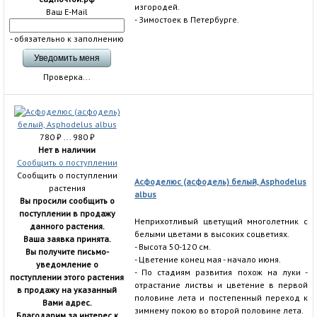
изгородей.
Ваш E-Mail
- Зимостоек в Петербурге.
- обязательно к заполнению
Проверка...
780
₽
... 980
₽
Нет в наличии
Сообщить о поступлении
Сообщить о поступлении
Асфоделюс (асфодель) белый, Asphodelus
растения
albus
Вы просили сообщить о
поступлении в продажу
Неприхотливый цветущий многолетник с
данного растения.
белыми цветами в высоких соцветиях.
Ваша заявка принята.
- Высота 50-120 см.
Вы получите письмо-
- Цветение конец мая - начало июня.
уведомление о
- По стадиям развития похож на луки -
поступлении этого растения
отрастание листвы и цветение в первой
в продажу на указанный
половине лета и постепенный переход к
Вами адрес.
зимнему покою во второй половине лета.
Благодарим за интерес к