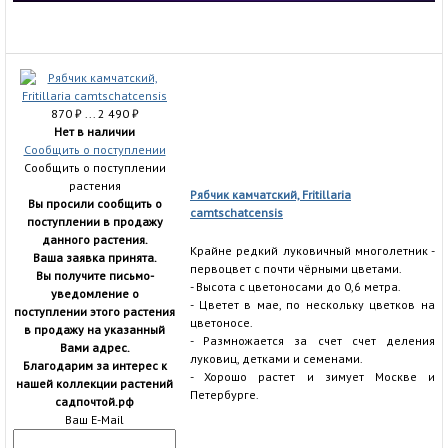
870
₽
... 2 490
₽
Нет в наличии
Сообщить о поступлении
Сообщить о поступлении
растения
Рябчик камчатский, Fritillaria
Вы просили сообщить о
camtschatcensis
поступлении в продажу
данного растения.
Крайне редкий луковичный многолетник -
Ваша заявка принята.
первоцвет с почти чёрными цветами.
Вы получите письмо-
- Высота с цветоносами до 0,6 метра.
уведомление о
- Цветет в мае, по нескольку цветков на
поступлении этого растения
цветоносе.
в продажу на указанный
- Размножается за счет счет деления
Вами адрес.
луковиц, детками и семенами.
Благодарим за интерес к
- Хорошо растет и зимует Москве и
нашей коллекции растений
Петербурге.
садпочтой.рф
Ваш E-Mail