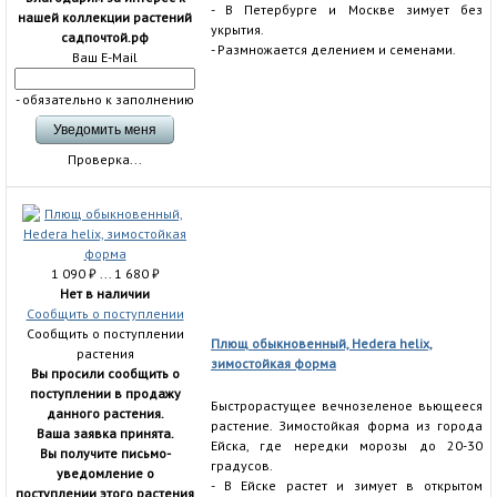
- В Петербурге и Москве зимует без
нашей коллекции растений
укрытия.
садпочтой.рф
- Размножается делением и семенами.
Ваш E-Mail
- обязательно к заполнению
Проверка...
1 090
₽
... 1 680
₽
Нет в наличии
Сообщить о поступлении
Сообщить о поступлении
Плющ обыкновенный, Нedera helix,
растения
зимостойкая форма
Вы просили сообщить о
поступлении в продажу
Быстрорастущее вечнозеленое вьющееся
данного растения.
растение. Зимостойкая форма из города
Ваша заявка принята.
Ейска, где нередки морозы до 20-30
Вы получите письмо-
градусов.
уведомление о
- В Ейске растет и зимует в открытом
поступлении этого растения