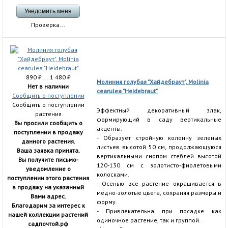
Проверка...
890
₽
... 1 480
₽
Молиния голубая "Хайдебраут", Molinia
Нет в наличии
cearulea "Heidebraut"
Сообщить о поступлении
Сообщить о поступлении
Эффектный декоративный злак,
растения
формирующий в саду вертикальные
Вы просили сообщить о
акценты.
поступлении в продажу
- Образует стройную колонну зеленых
данного растения.
листьев высотой 50 см, продолжающуюся
Ваша заявка принята.
вертикальными снопом стеблей высотой
Вы получите письмо-
120-130 см с золотисто-фиолетовыми
уведомление о
колосками.
поступлении этого растения
- Осенью все растение окрашивается в
в продажу на указанный
медно-золотые цвета, сохраняя размеры и
Вами адрес.
форму.
Благодарим за интерес к
- Привлекательна при посадке как
нашей коллекции растений
одиночное растение, так и группой.
садпочтой.рф