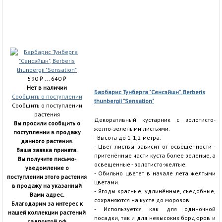
590
₽
... 640
₽
Нет в наличии
Барбарис Тунберга "Сенсэйшн", Berberis
Сообщить о поступлении
thunbergii "Sensation"
Сообщить о поступлении
растения
Декоративный кустарник с золотисто-
Вы просили сообщить о
желто-зелеными листьями.
поступлении в продажу
- Высота до 1-1,2 метра.
данного растения.
- Цвет листвы зависит от освещенности -
Ваша заявка принята.
притенённые части куста более зеленые, а
Вы получите письмо-
освещенные - золотисто-желтые.
уведомление о
- Обильно цветет в начале лета желтыми
поступлении этого растения
цветами.
в продажу на указанный
- Ягоды красные, удлинённые, съедобные,
Вами адрес.
сохраняются на кусте до морозов.
Благодарим за интерес к
- Используется как для одиночной
нашей коллекции растений
посадки, так и для невысоких бордюров и
садпочтой.рф