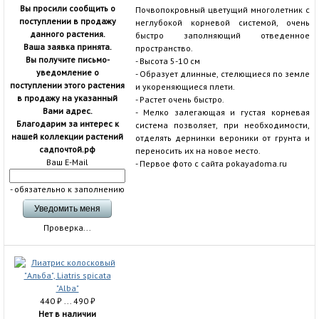
Вы просили сообщить о
Почвопокровный цветущий многолетник с
поступлении в продажу
неглубокой корневой системой, очень
данного растения.
быстро заполняющий отведенное
Ваша заявка принята.
пространство.
Вы получите письмо-
- Высота 5-10 см
уведомление о
- Образует длинные, стелющиеся по земле
поступлении этого растения
и укореняющиеся плети.
в продажу на указанный
- Растет очень быстро.
Вами адрес.
- Мелко залегающая и густая корневая
Благодарим за интерес к
система позволяет, при необходимости,
нашей коллекции растений
отделять дернинки вероники от грунта и
садпочтой.рф
переносить их на новое место.
Ваш E-Mail
- Первое фото с сайта pokayadoma.ru
- обязательно к заполнению
Проверка...
440
₽
... 490
₽
Нет в наличии