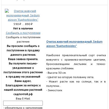
590
₽
... 890
₽
Нет в наличии
Сообщить о поступлении
Сообщить о поступлении
растения
Очиток живучий молочаевидный, Sedum
Вы просили сообщить о
aizoon "Euphorbioides"
поступлении в продажу
данного растения.
Наиболее привлекательный сорт очитка
Ваша заявка принята.
живучего с оранжево-желтыми цветами,
Вы получите письмо-
бронзовеющими листьями и темно-
уведомление о
красными стеблями.
поступлении этого растения
- Высота 30 см.
в продажу на указанный
- Цветет во вторую половину лета.
Вами адрес.
- Может расти как на солнце, так и в
Благодарим за интерес к
полутени..
нашей коллекции растений
- Зимостоек
садпочтой.рф
Ваш E-Mail
- обязательно к заполнению