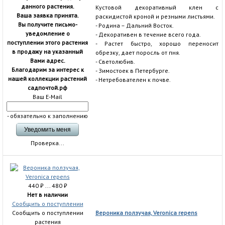
данного растения.
Кустовой декоративный клен с
Ваша заявка принята.
раскидистой кроной и резными листьями.
Вы получите письмо-
- Родина – Дальний Восток.
уведомление о
- Декоративен в течение всего года.
поступлении этого растения
- Растет быстро, хорошо переносит
в продажу на указанный
обрезку, дает поросль от пня.
Вами адрес.
- Светолюбив.
Благодарим за интерес к
- Зимостоек в Петербурге.
нашей коллекции растений
- Нетребователен к почве.
садпочтой.рф
Ваш E-Mail
- обязательно к заполнению
Проверка...
440
₽
... 480
₽
Нет в наличии
Сообщить о поступлении
Сообщить о поступлении
Вероника ползучая, Veronica repens
растения