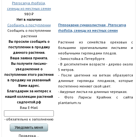
980
₽
Нет в наличии
Сообщить о поступлении
Птерокария сумахолистная , Pterocarya
Сообщить о поступлении
rhoifolia, сеянцы из местных семян
растения
Вы просили сообщить о
Растение из семейства ореховых с
поступлении в продажу
большими оригинальными листьями и
данного растения.
необычными гирляндами плодов.
Ваша заявка принята.
- Зимостойка в Петербурге.
Вы получите письмо-
- В десятилетнем возрасте - дерево около
уведомление о
5 метров.
поступлении этого растения
- После цветения на ветках образуются
в продажу на указанный
длинные гирлянды плодиков, которые
Вами адрес.
постепенно меняют свой цвет.
Благодарим за интерес к
- Ажурные листья на длинных черешках.
нашей коллекции растений
- Фото Ларисы Крайник с сайта
садпочтой.рф
plantarium.ru
Ваш E-Mail
- обязательно к заполнению
Проверка...