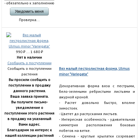
- обязательно к заполнению
Проверка...
990
₽
... 1 680
₽
Нет в наличии
Сообщить о поступлении
Сообщить о поступлении
Вяз малый пестролистная форма, Ulmus
растения
minor "Variegata"
Вы просили сообщить о
поступлении в продажу
Декоративная форма вяза с пестрыми,
данного растения.
бело-зелеными ребристыми листьями и
Ваша заявка принята.
ажурной кроной.
Вы получите письмо-
- Растет довольно быстро, вполне
уведомление о
зимостоек.
поступлении этого растения
- Цветет до распускания листьев.
в продажу на указанный
- Интересная особенность - удивительная
Вами адрес.
симметрия расположения боковых
Благодарим за интерес к
побегов на ветке.
нашей коллекции растений
- Семена - круглые крылатки созревают