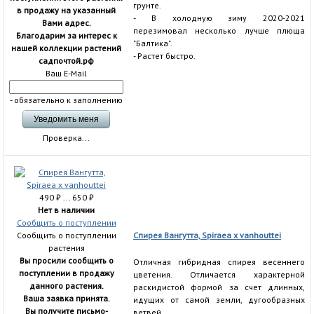
грунте.
в продажу на указанный
- В холодную зиму 2020-2021
Вами адрес.
перезимовал несколько лучше плюща
Благодарим за интерес к
"Балтика".
нашей коллекции растений
- Растет быстро.
садпочтой.рф
Ваш E-Mail
- обязательно к заполнению
Проверка...
490
₽
... 650
₽
Нет в наличии
Сообщить о поступлении
Сообщить о поступлении
Спирея Вангутта, Spiraea x vanhouttei
растения
Вы просили сообщить о
Отличная гибридная спирея весеннего
поступлении в продажу
цветения. Отличается характерной
данного растения.
раскидистой формой за счет длинных,
Ваша заявка принята.
идущих от самой земли, дугообразных
Вы получите письмо-
ветвей.