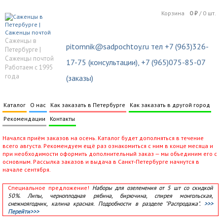
Корзина
0
₽
/
0
шт.
Саженцы в
pitomnik@sadpochtoy.ru тел +7 (963)326-
Петербурге |
Саженцы почтой
17-75 (консультации), +7 (965)075-85-07
Работаем с 1995
года
(заказы)
Каталог
О нас
Как заказать в Петербурге
Как заказать в другой город
Рекомендации
Контакты
Начался приём заказов на осень. Каталог будет дополняться в течение
всего августа. Рекомендуем ещё раз ознакомиться с ним в конце месяца и
при необходимости оформить дополнительный заказ — мы объединим его с
основным. Рассылка заказов и выдача в Санкт‑Петербурге начнутся в
начале сентября.
Специальное предложение!
Наборы для озеленения от 5 шт со скидкой
50%. Липы, черноплодная рябина, бирючина, спирея монгольская,
снежноягодник, калина красная. Подробности в разделе "Распродажа".
>>>
Перейти>>>