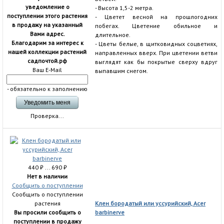
уведомление о
- Высота 1,5-2 метра.
поступлении этого растения
- Цветет весной на прошлогодних
в продажу на указанный
побегах. Цветение обильное и
Вами адрес.
длительное.
Благодарим за интерес к
- Цветы белые, в щитковидных соцветиях,
нашей коллекции растений
направленных вверх. При цветении ветви
садпочтой.рф
выглядят как бы покрытые сверху вдруг
Ваш E-Mail
выпавшим снегом.
- обязательно к заполнению
Проверка...
440
₽
... 690
₽
Нет в наличии
Сообщить о поступлении
Сообщить о поступлении
растения
Клен бородатый или уссурийский, Acer
Вы просили сообщить о
barbinerve
поступлении в продажу