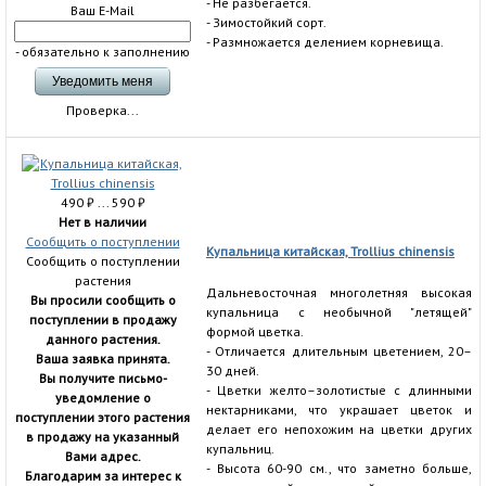
- Не разбегается.
Ваш E-Mail
- Зимостойкий сорт.
- Размножается делением корневища.
- обязательно к заполнению
Проверка...
490
₽
... 590
₽
Нет в наличии
Сообщить о поступлении
Купальница китайская, Trollius chinensis
Сообщить о поступлении
растения
Дальневосточная многолетняя высокая
Вы просили сообщить о
купальница с необычной "летящей"
поступлении в продажу
формой цветка.
данного растения.
- Отличается длительным цветением, 20–
Ваша заявка принята.
30 дней.
Вы получите письмо-
- Цветки желто–золотистые с длинными
уведомление о
нектарниками, что украшает цветок и
поступлении этого растения
делает его непохожим на цветки других
в продажу на указанный
купальниц.
Вами адрес.
- Высота 60-90 см., что заметно больше,
Благодарим за интерес к