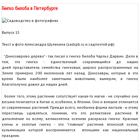
Гингко билоба в Петербурге
Выпуск 15
Текст и фото Александра Шулекина (sadspb.ru и садпочтой.рф)
"Динозаврово дерево" - так писал о гингко билоба Чарльз Дарвин. Дело в
том, что гингко - единственный сохранившийся до наших
дней представитель семейства гингковых, широко распространенных на
Земле примерно 200 миллионов лет назад. Динозавры, которые в это
время были наиболее заметными животными, вымерли, а гингко
благополучно дожил до наших дней.
Более того, этому растению сопутствует какая-то магия - не случайно оно
весьма почитается в Китае и, особенно, в Японии. Оно и внешне отличается
от современных растений. Прежде всего, необычна форма листьев - и этому
перестаешь удивляться, понимая, что это реликтовое растение. В
дополнение ко всему, великолепна осенняя раскраска гингко. Красные
клены и золотые гингко - это "главные" растения японской осени,
кульминация которой воспринимается японцами как национальный
праздник.