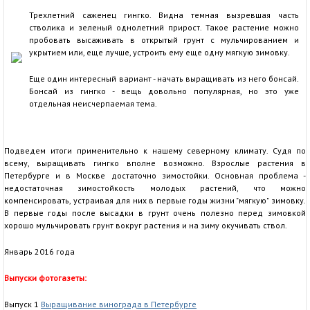
Трехлетний саженец гингко. Видна темная вызревшая часть
стволика и зеленый однолетний прирост. Такое растение можно
пробовать высаживать в открытый грунт с мульчированием и
укрытием или, еще лучше, устроить ему еще одну мягкую зимовку.
Еще один интересный вариант - начать выращивать из него бонсай.
Бонсай из гингко - вещь довольно популярная, но это уже
отдельная неисчерпаемая тема.
Подведем итоги применительно к нашему северному климату. Судя по
всему, выращивать гингко вполне возможно. Взрослые растения в
Петербурге и в Москве достаточно зимостойки. Основная проблема -
недостаточная зимостойкость молодых растений, что можно
компенсировать, устраивая для них в первые годы жизни "мягкую" зимовку.
В первые годы после высадки в грунт очень полезно перед зимовкой
хорошо мульчировать грунт вокруг растения и на зиму окучивать ствол.
Январь 2016 года
Выпуски фотогазеты:
Выпуск 1
Выращивание винограда в Петербурге