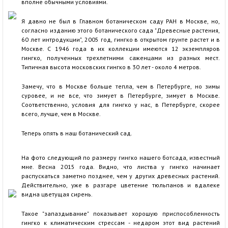
вполне обычными условиями.
Я давно не был в Главном ботаническом саду РАН в Москве, но,
согласно изданию этого ботанического сада "Древесные растения,
60 лет интродукции", 2005 год, гингко в открытом грунте растет и в
Москве. С 1946 года в их коллекции имеются 12 экземпляров
гингко, полученных трехлетними саженцами из разных мест.
Типичная высота московских гингко в 30 лет - около 4 метров.
Замечу, что в Москве больше тепла, чем в Петербурге, но зимы
суровее, и не все, что зимует в Петербурге, зимует в Москве.
Соответственно, условия для гингко у нас, в Петербурге, скорее
всего, лучше, чем в Москве.
Теперь опять в наш ботанический сад.
На фото следующий по размеру гингко нашего ботсада, известный
мне. Весна 2015 года. Видно, что листва у гингко начинает
распускаться заметно позднее, чем у других древесных растений.
Действительно, уже в разгаре цветение тюльпанов и вдалеке
видна цветущая сирень.
Такое "запаздывание" показывает хорошую приспособленность
гингко к климатическим стрессам - недаром этот вид растений