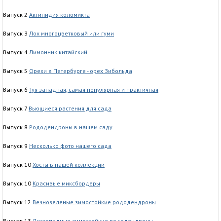
Выпуск 2
Актинидия коломикта
Выпуск 3
Лох многоцветковый или гуми
Выпуск 4
Лимонник китайский
Выпуск 5
Орехи в Петербурге - орех Зибольда
Выпуск 6
Туя западная, самая популярная и практичная
Выпуск 7
Вьющиеся растения для сада
Выпуск 8
Рододендроны в нашем саду
Выпуск 9
Несколько фото нашего сада
Выпуск 10
Хосты в нашей коллекции
Выпуск 10
Красивые миксбордеры
Выпуск 12
Вечнозеленые зимостойкие рододендроны
Выпуск 13
Листопадные зимостойкие рододендроны