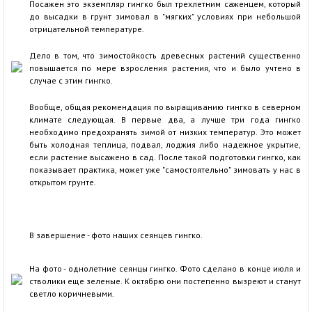
Посажен это экземпляр гингко был трехлетним саженцем, который
до высадки в грунт зимовал в "мягких" условиях при небольшой
отрицательной температуре.
Дело в том, что зимостойкость древесных растений существенно
повышается по мере взросления растения, что и было учтено в
случае с этим гингко.
Вообще, общая рекомендация по выращиванию гингко в северном
климате следующая. В первые два, а лучше три года гингко
необходимо предохранять зимой от низких температур. Это может
быть холодная теплица, подвал, лоджия либо надежное укрытие,
если растение высажено в сад. После такой подготовки гингко, как
показывает практика, может уже "самостоятельно" зимовать у нас в
открытом грунте.
В завершение - фото наших сеянцев гингко.
На фото - однолетние сеянцы гингко. Фото сделано в конце июля и
стволики еще зеленые. К октябрю они постепенно вызреют и станут
светло коричневыми.