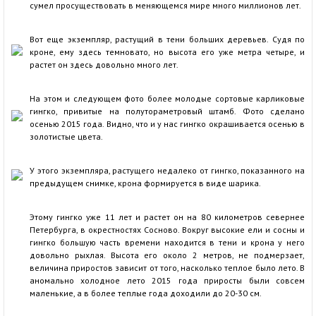
сумел просуществовать в меняющемся мире много миллионов лет.
Вот еще экземпляр, растущий в тени больших деревьев. Судя по
кроне, ему здесь темновато, но высота его уже метра четыре, и
растет он здесь довольно много лет.
На этом и следующем фото более молодые сортовые карликовые
гингко, привитые на полутораметровый штамб. Фото сделано
осенью 2015 года. Видно, что и у нас гингко окрашивается осенью в
золотистые цвета.
У этого экземпляра, растущего недалеко от гингко, показанного на
предыдущем снимке, крона формируется в виде шарика.
Этому гингко уже 11 лет и растет он на 80 километров севернее
Петербурга, в окрестностях Сосново. Вокруг высокие ели и сосны и
гингко большую часть времени находится в тени и крона у него
довольно рыхлая. Высота его около 2 метров, не подмерзает,
величина приростов зависит от того, насколько теплое было лето. В
аномально холодное лето 2015 года приросты были совсем
маленькие, а в более теплые года доходили до 20-30 см.