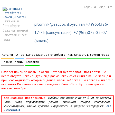
Корзина
0
₽
/
0
шт.
Саженцы в
pitomnik@sadpochtoy.ru тел +7 (963)326-
Петербурге |
Саженцы почтой
17-75 (консультации), +7 (965)075-85-07
Работаем с 1995
года
(заказы)
Каталог
О нас
Как заказать в Петербурге
Как заказать в другой город
Рекомендации
Контакты
Начался приём заказов на осень. Каталог будет дополняться в течение
всего августа. Рекомендуем ещё раз ознакомиться с ним в конце месяца и
при необходимости оформить дополнительный заказ — мы объединим его с
основным. Рассылка заказов и выдача в Санкт‑Петербурге начнутся в
начале сентября.
Специальное предложение!
Наборы для озеленения от 5 шт со скидкой
50%. Липы, черноплодная рябина, бирючина, спирея монгольская,
снежноягодник, калина красная. Подробности в разделе "Распродажа".
>>>
Перейти>>>