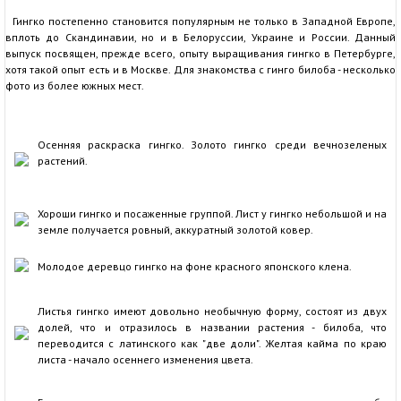
Гингко постепенно становится популярным не только в Западной Европе,
вплоть до Скандинавии, но и в Белоруссии, Украине и России. Данный
выпуск посвящен, прежде всего, опыту выращивания гингко в Петербурге,
хотя такой опыт есть и в Москве. Для знакомства с гинго билоба - несколько
фото из более южных мест.
Осенняя раскраска гингко. Золото гингко среди вечнозеленых
растений.
Хороши гингко и посаженные группой. Лист у гингко небольшой и на
земле получается ровный, аккуратный золотой ковер.
Молодое деревцо гингко на фоне красного японского клена.
Листья гингко имеют довольно необычную форму, состоят из двух
долей, что и отразилось в названии растения - билоба, что
переводится с латинского как "две доли". Желтая кайма по краю
листа - начало осеннего изменения цвета.