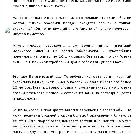
Гингко - растение двудомное, то есть каждое растение имеет либо
мужские, либо женские цветки.
На фото - ветка женского растения с созревшими плодами. Внутри
желтой, мягкой оболочки плода находится орешек с тонкой
скорлупкой. Он почти круглый и его "диаметр" - около полутора -
двух сантиметров.
Мякоть плодов несъедобна, а вот орешки гингко - японский
деликатес. Японцы их слегка обжаривают и употребляют
понемногу, например, по 10 штук зараз. Считается, что они "очень
сильные" и при их употреблении нужно соблюдать умеренность.
Это уже Ботанический сад Петербурга. На фото самый крупный
экземпляр гингко, имеющийся в коллекции сада. Высота его более
10 метров. Кстати, дерево справа - тоже знаменитость - это очень
старый экземпляр магнолии остроконечной. Она регулярно цветет
и плодоносит.
Конечно, условия произрастания этих деревьев не совсем обычные
- они посажены с южной стороны большой оранжереи и близко от
ее стены. Это, скорее всего, помогает растениям зимовать, но в том
же Ботаническом саду в открытом грунте вполне благополучно
растут и другие экземпляры гингко, причем в разных местах и с