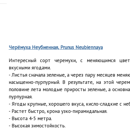
Черёмуха Неубиенная, Prunus Neubiennaya
Интересный сорт черемухи, с меняющимся цве
вкусными ягодами.
- Листья сначала зеленые, а через пару месяцев меня
насыщенно-пурпурный. В результате, на этой чере
половине лета молодые приросты зеленые, а основна
пурпурная.
- Ягоды крупные, хорошего вкуса, кисло-сладкие с н
- Растет быстро, крона узко-пирамидальная.
- Высота 4-5 метра.
- Высокая зимостойкость.