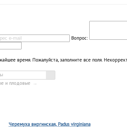
Вопрос:
жайшее время.
Пожалуйста, заполните все поля.
Некоррект
е и плодовые
→
Черемуха виргинская, Padus virginiana