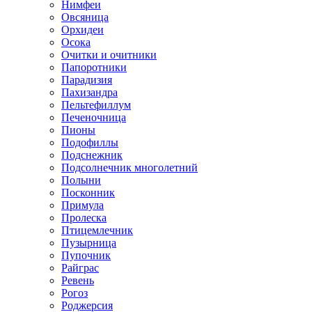
Нимфеи
Овсяница
Орхидеи
Осока
Очитки и очитники
Папоротники
Парадизия
Пахизандра
Пельтефиллум
Печеночница
Пионы
Подофиллы
Подснежник
Подсолнечник многолетний
Полыни
Посконник
Примула
Пролеска
Птицемлечник
Пузырница
Пупочник
Райграс
Ревень
Рогоз
Роджерсия