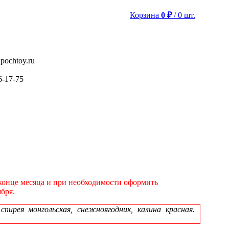
Корзина
0
₽
/
0
шт.
pochtoy.ru
6-17-75
в конце месяца и при необходимости оформить
бря.
ирея монгольская, снежноягодник, калина красная.