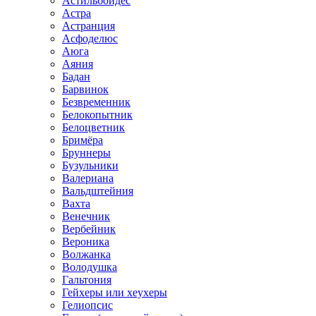
Астильбоидес
Астра
Астранция
Асфоделюс
Аюга
Аяния
Бадан
Барвинок
Безвременник
Белокопытник
Белоцветник
Бримёра
Бруннеры
Бузульники
Валериана
Вальдштейния
Вахта
Венечник
Вербейник
Вероника
Волжанка
Володушка
Гальтония
Гейхеры или хеухеры
Гелиопсис