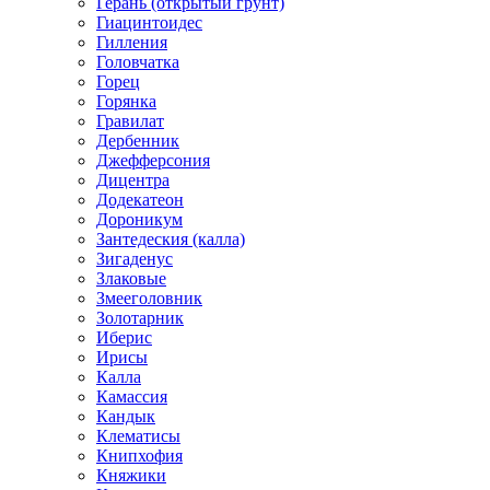
Герань (открытый грунт)
Гиацинтоидес
Гилления
Головчатка
Горец
Горянка
Гравилат
Дербенник
Джефферсония
Дицентра
Додекатеон
Дороникум
Зантедеския (калла)
Зигаденус
Злаковые
Змееголовник
Золотарник
Иберис
Ирисы
Калла
Камассия
Кандык
Клематисы
Книпхофия
Княжики