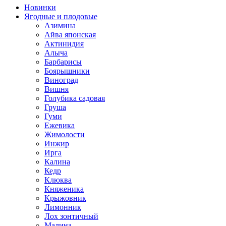
Новинки
Ягодные и плодовые
Азимина
Айва японская
Актинидия
Алыча
Барбарисы
Боярышники
Виноград
Вишня
Голубика садовая
Груша
Гуми
Ежевика
Жимолости
Инжир
Ирга
Калина
Кедр
Клюква
Княженика
Крыжовник
Лимонник
Лох зонтичный
Малина