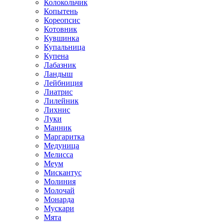
Колокольчик
Копытень
Кореопсис
Котовник
Кувшинка
Купальница
Купена
Лабазник
Ландыш
Лейбниция
Лиатрис
Лилейник
Лихнис
Луки
Манник
Маргаритка
Медуница
Мелисса
Меум
Мискантус
Молиния
Молочай
Монарда
Мускари
Мята