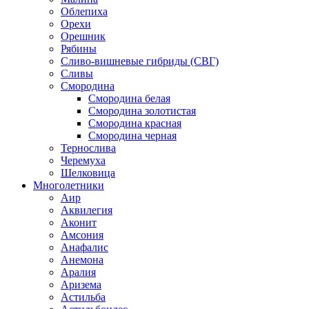
Облепиха
Орехи
Орешник
Рябины
Сливо-вишневые гибриды (СВГ)
Сливы
Смородина
Смородина белая
Смородина золотистая
Смородина красная
Смородина черная
Тернослива
Черемуха
Шелковица
Многолетники
Аир
Аквилегия
Аконит
Амсония
Анафалис
Анемона
Аралия
Аризема
Астильба