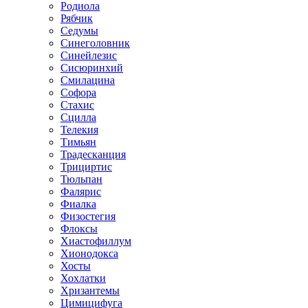
Родиола
Рябчик
Седумы
Синеголовник
Синейлезис
Сисюринхий
Смилацина
Софора
Стахис
Сцилла
Телекия
Тимьян
Традесканция
Трициртис
Тюльпан
Фалярис
Фиалка
Физостегия
Флоксы
Хиастофиллум
Хионодокса
Хосты
Хохлатки
Хризантемы
Цимицифуга