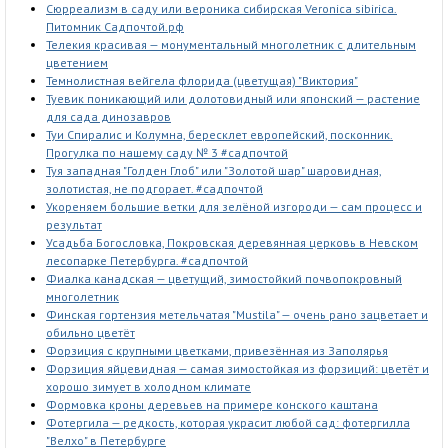
Сюрреализм в саду или вероника сибирская Veronica sibirica.
Питомник Садпочтой.рф
Телекия красивая — монументальный многолетник с длительным
цветением
Темнолистная вейгела флорида (цветущая) "Виктория"
Туевик поникающий или долотовидный или японский — растение
для сада динозавров
Туи Спиралис и Колумна, бересклет европейский, посконник.
Прогулка по нашему саду № 3 #садпочтой
Туя западная "Голден Глоб" или "Золотой шар" шаровидная,
золотистая, не подгорает. #садпочтой
Укореняем большие ветки для зелёной изгороди — сам процесс и
результат
Усадьба Богословка, Покровская деревянная церковь в Невском
лесопарке Петербурга. #садпочтой
Фиалка канадская — цветущий, зимостойкий почвопокровный
многолетник
Финская гортензия метельчатая "Mustila" — очень рано зацветает и
обильно цветёт
Форзиция с крупными цветками, привезённая из Заполярья
Форзиция яйцевидная — самая зимостойкая из форзиций: цветёт и
хорошо зимует в холодном климате
Формовка кроны деревьев на примере конского каштана
Фотергила — редкость, которая украсит любой сад: фотергилла
"Велхо" в Петербурге