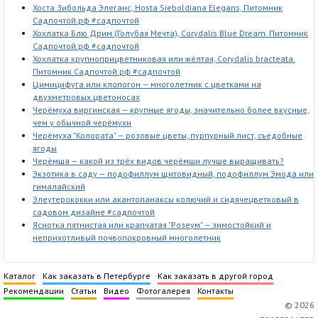
Хоста Зибольда Элеганс, Hosta Sieboldiana Elegans, Питомник
Садпочтой.рф #садпочтой
Хохлатка Блю Дрим (Голубая Мечта), Corydalis Blue Dream. Питомник
Садпочтой.рф #садпочтой
Хохлатка крупноприцветниковая или жёлтая, Corydalis bracteata.
Питомник Садпочтой.рф #садпочтой
Цимицифуга или клопогон — многолетник с цветками на
двухметровых цветоносах
Черёмуха виргинская — крупные ягоды, значительно более вкусные,
чем у обычной черёмухи
Черёмуха "Колората" — розовые цветы, пурпурный лист, съедобные
ягоды
Черёмша — какой из трёх видов черёмши лучше выращивать?
Экзотика в саду — подофиллум щитовидный, подофиллум Эмода или
гималайский
Элеутерококки или акантопанаксы колючий и сидячецветковый в
садовом дизайне #садпочтой
Яснотка пятнистая или крапчатая "Розеум" — зимостойкий и
неприхотливый почвопокровный многолетник
Каталог
Как заказать в Петербурге
Как заказать в другой город
Рекомендации
Статьи
Видео
Фотогалерея
Контакты
© 2026