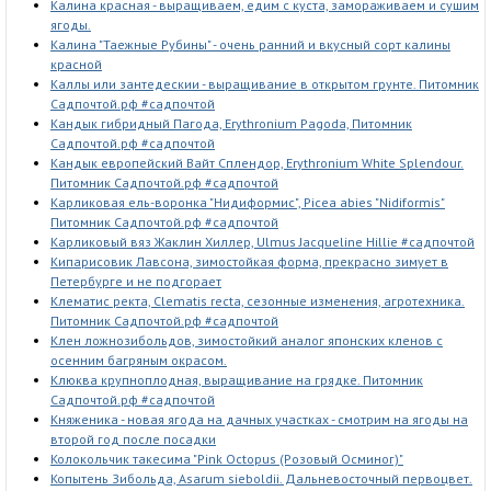
Калина красная - выращиваем, едим с куста, замораживаем и сушим
ягоды.
Калина "Таежные Рубины" - очень ранний и вкусный сорт калины
красной
Каллы или зантедескии - выращивание в открытом грунте. Питомник
Садпочтой.рф #садпочтой
Кандык гибридный Пагода, Erythronium Pagoda, Питомник
Садпочтой.рф #садпочтой
Кандык европейский Вайт Сплендор, Еrythronium White Splendour.
Питомник Садпочтой.рф #садпочтой
Карликовая ель-воронка "Нидиформис", Picea abies "Nidiformis"
Питомник Садпочтой.рф #садпочтой
Карликовый вяз Жаклин Хиллер, Ulmus Jacqueline Hillie #садпочтой
Кипарисовик Лавсона, зимостойкая форма, прекрасно зимует в
Петербурге и не подгорает
Клематис ректа, Clematis recta, сезонные изменения, агротехника.
Питомник Садпочтой.рф #садпочтой
Клен ложнозибольдов, зимостойкий аналог японских кленов с
осенним багряным окрасом.
Клюква крупноплодная, выращивание на грядке. Питомник
Садпочтой.рф #садпочтой
Княженика - новая ягода на дачных участках - смотрим на ягоды на
второй год после посадки
Колокольчик такесима "Pink Octopus (Розовый Осминог)"
Копытень Зибольда, Asarum sieboldii. Дальневосточный первоцвет.