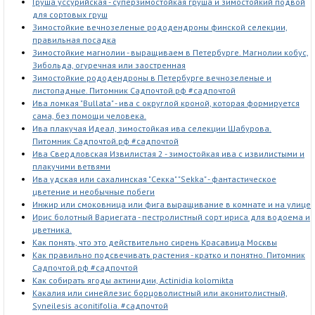
Груша уссурийская - суперзимостойкая груша и зимостойкий подвой
для сортовых груш
Зимостойкие вечнозеленые рододендроны финской селекции,
правильная посадка
Зимостойкие магнолии - выращиваем в Петербурге. Магнолии кобус,
Зибольда, огуречная или заостренная
Зимостойкие рододендроны в Петербурге вечнозеленые и
листопадные. Питомник Садпочтой.рф #садпочтой
Ива ломкая "Bullata" - ива с округлой кроной, которая формируется
сама, без помощи человека.
Ива плакучая Идеал, зимостойкая ива селекции Шабурова.
Питомник Садпочтой.рф #садпочтой
Ива Свердловская Извилистая 2 - зимостойкая ива с извилистыми и
плакучими ветвями
Ива удская или сахалинская "Секка" "Sekka" - фантастическое
цветение и необычные побеги
Инжир или смоковница или фига выращивание в комнате и на улице
Ирис болотный Вариегата - пестролистный сорт ириса для водоема и
цветника.
Как понять, что это действительно сирень Красавица Москвы
Как правильно подсвечивать растения - кратко и понятно. Питомник
Садпочтой.рф #садпочтой
Как собирать ягоды актинидии, Actinidia kolomikta
Какалия или синейлезис борцоволистный или аконитолистный,
Syneilesis aconitifolia. #садпочтой