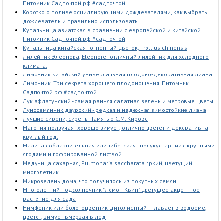
Питомник Садпочтой.рф #садпочтой
Коротко о поливе осциллирующими дождевателями, как выбрать
дождеватель и правильно использовать
Купальница азиатская в сравнении с европейской и китайской.
Питомник Садпочтой.рф #садпочтой
Купальница китайская - огненный цветок, Trollius chinensis
Лилейник Элеонора, Eleonore - отличный лилейник для холодного
климата.
Лимонник китайский универсальная плодово-декоративная лиана
Лимонник. Три секрета хорошего плодоношения. Питомник
Садпочтой.рф #садпочтой
Лук афлатунский - самая ранняя салатная зелень и метровые цветы
Луносемянник даурский - редкая и надежная зимостойкие лиана
Лучшие сирени, сирень Память о С.М. Кирове
Магония ползучая - хорошо зимует, отлично цветет и декоративна
круглый год.
Малина соблазнительная или тибетская - полукустарник с крупными
ягодами и гофрированной листвой
Медуница сахарная, Pulmonaria saccharata яркий, цветущий
многолетник
Микрозелень дома, что получилось из покупных семян
Многолетний подсолнечник "Лемон Квин" цветущее акцентное
растение для сада
Нимфеник или болотоцветник щитолистный - плавает в водоеме,
цветет, зимует вмерзая в лед