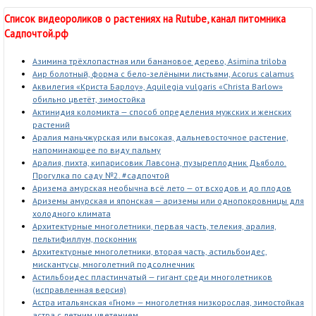
Список видеороликов о растениях на Rutube, канал питомника
Садпочтой.рф
Азимина трёхлопастная или банановое дерево, Asimina triloba
Аир болотный, форма с бело-зелёными листьями, Acorus calamus
Аквилегия «Криста Барлоу», Aquilegia vulgaris «Christa Barlow»
обильно цветёт, зимостойка
Актинидия коломикта — способ определения мужских и женских
растений
Аралия маньчжурская или высокая, дальневосточное растение,
напоминающее по виду пальму
Аралия, пихта, кипарисовик Лавсона, пузыреплодник Дьяболо.
Прогулка по саду №2. #садпочтой
Аризема амурская необычна всё лето — от всходов и до плодов
Ариземы амурская и японская — ариземы или однопокровницы для
холодного климата
Архитектурные многолетники, первая часть, телекия, аралия,
пельтифиллум, посконник
Архитектурные многолетники, вторая часть, астильбоидес,
мискантусы, многолетний подсолнечник
Астильбоидес пластинчатый — гигант среди многолетников
(исправленная версия)
Астра итальянская «Гном» — многолетняя низкорослая, зимостойкая
астра с летним цветением