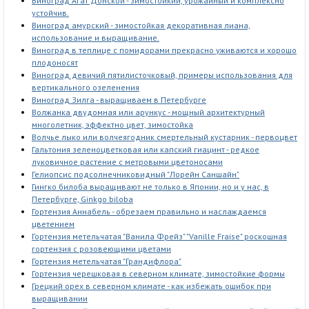
Виноград Агат Донской - зимостойкий, урожайный и комплексно
устойчив.
Виноград амурский - зимостойкая декоративная лиана,
использование и выращивание.
Виноград в теплице с помидорами прекрасно уживаются и хорошо
плодоносят
Виноград девичий пятилисточковый, примеры использования для
вертикального озеленения
Виноград Зилга - выращиваем в Петербурге
Волжанка двудомная или арункус - мощный архитектурный
многолетник, эффектно цвет, зимостойка
Волчье лыко или волчеягодник смертельный кустарник - первоцвет
Гальтония зеленоцветковая или капский гиацинт - редкое
луковичное растение с метровыми цветоносами
Гелиопсис подсолнечниковидный "Лорейн Саншайн"
Гингко билоба выращивают не только в Японии, но и у нас, в
Петербурге, Ginkgo biloba
Гортензия Аннабель - обрезаем правильно и наслаждаемся
цветением
Гортензия метельчатая "Ванила Фрейз" "Vanille Fraise" роскошная
гортензия с розовеющими цветами
Гортензия метельчатая "Грандифлора"
Гортензия черешковая в северном климате, зимостойкие формы
Грецкий орех в северном климате - как избежать ошибок при
выращивании