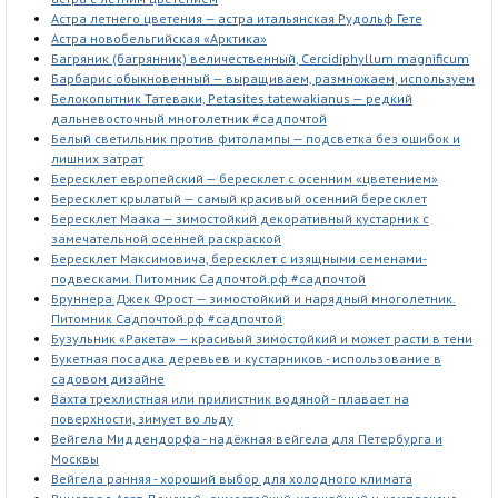
Астра летнего цветения — астра итальянская Рудольф Гете
Астра новобельгийская «Арктика»
Багряник (багрянник) величественный, Cercidiphyllum magnificum
Барбарис обыкновенный — выращиваем, размножаем, используем
Белокопытник Татеваки, Petasites tatewakianus — редкий
дальневосточный многолетник #садпочтой
Белый светильник против фитолампы — подсветка без ошибок и
лишних затрат
Бересклет европейский — бересклет с осенним «цветением»
Бересклет крылатый — самый красивый осенний бересклет
Бересклет Маака — зимостойкий декоративный кустарник с
замечательной осенней раскраской
Бересклет Максимовича, бересклет с изящными семенами-
подвесками. Питомник Садпочтой.рф #садпочтой
Бруннера Джек Фрост — зимостойкий и нарядный многолетник.
Питомник Садпочтой.рф #садпочтой
Бузульник «Ракета» — красивый зимостойкий и может расти в тени
Букетная посадка деревьев и кустарников - использование в
садовом дизайне
Вахта трехлистная или nрилистник водяной - плавает на
поверхности, зимует во льду
Вейгела Миддендорфа - надёжная вейгела для Петербурга и
Москвы
Вейгела ранняя - хороший выбор для холодного климата