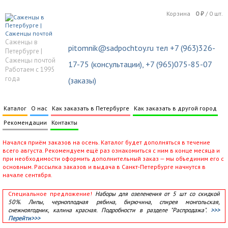
Корзина
0
₽
/
0
шт.
Саженцы в
pitomnik@sadpochtoy.ru тел +7 (963)326-
Петербурге |
Саженцы почтой
17-75 (консультации), +7 (965)075-85-07
Работаем с 1995
года
(заказы)
Каталог
О нас
Как заказать в Петербурге
Как заказать в другой город
Рекомендации
Контакты
Начался приём заказов на осень. Каталог будет дополняться в течение
всего августа. Рекомендуем ещё раз ознакомиться с ним в конце месяца и
при необходимости оформить дополнительный заказ — мы объединим его с
основным. Рассылка заказов и выдача в Санкт‑Петербурге начнутся в
начале сентября.
Специальное предложение!
Наборы для озеленения от 5 шт со скидкой
50%. Липы, черноплодная рябина, бирючина, спирея монгольская,
снежноягодник, калина красная. Подробности в разделе "Распродажа".
>>>
Перейти>>>