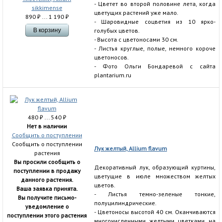
- Цветет во второй половине лета, когда
цветущих растений уже мало.
890
₽
... 1 190
₽
- Шаровидные соцветия из 10 ярко-
голубых цветов.
- Высота с цветоносами 30 см.
- Листья круглые, полые, немного короче
цветоносов.
- Фото Ольги Бондаревой с сайта
plantarium.ru
480
₽
... 540
₽
Нет в наличии
Сообщить о поступлении
Сообщить о поступлении
Лук желтый, Allium flavum
растения
Вы просили сообщить о
Декоративный лук, образующий куртины,
поступлении в продажу
цветущие в июле множеством желтых
данного растения.
цветов.
Ваша заявка принята.
- Листья темно-зеленые тонкие,
Вы получите письмо-
полуцилиндрические.
уведомление о
- Цветоносы высотой 40 см. Оканчиваются
поступлении этого растения
многочисленными желтыми цветками на