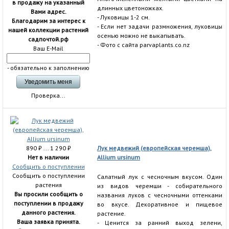
в продажу на указанный
длинных цветоножках.
Вами адрес.
- Луковицы 1-2 см.
Благодарим за интерес к
- Если нет задачи размножения, луковицы
нашей коллекции растений
осенью можно не выкапывать.
садпочтой.рф
- Фото с сайта parvaplants.co.nz
Ваш E-Mail
- обязательно к заполнению
Проверка...
890
₽
... 1 290
₽
Лук медвежий (европейская черемша),
Нет в наличии
Allium ursinum
Сообщить о поступлении
Сообщить о поступлении
Салатный лук с чесночным вкусом. Один
растения
из видов черемши - собирательного
Вы просили сообщить о
названия луков с чесночными оттенками
поступлении в продажу
во вкусе. Декоративное и пищевое
данного растения.
растение.
Ваша заявка принята.
- Ценится за ранний выход зелени,