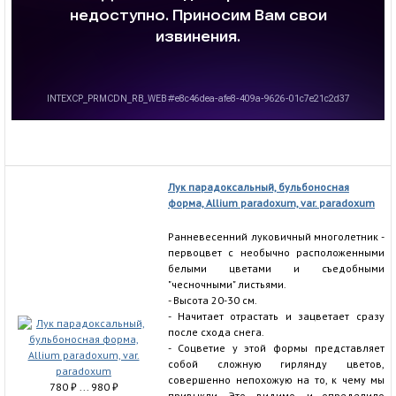
Лук парадоксальный, бульбоносная
форма, Allium paradoxum, var. paradoxum
Ранневесенний луковичный многолетник -
первоцвет с необычно расположенными
белыми цветами и съедобными
"чесночными" листьями.
- Высота 20-30 см.
- Начитает отрастать и зацветает сразу
после схода снега.
- Соцветие у этой формы представляет
собой сложную гирлянду цветов,
совершенно непохожую на то, к чему мы
780
₽
... 980
₽
привыкли. Это, видимо, и определило