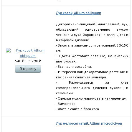
Лук косой, Allium obliquum
Декоративно-пищевой многолетний лук,
обладающий одновременно вкусом
чеснока и лука. Хорош как на зелень, так и
в садовом дизайне.
- Высота, в зависимости от условий, 50-150
см.
- Цветы желтовато-зеленые, на высоких
540
₽
... 1 290
₽
цветоносах.
- Все части съедобны.
- Интересен как декоративное растение и
как ранняя салатная культура.
- Размножается за счет
самопроизвольного деления луковиц и
семенами.
- Стрелки можно мариновать как черемшу.
- Зимостоек
- Фото с сайта o-flora.com
Лук мелкосетчатый, Allium microdictyon