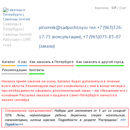
Корзина
0
₽
/
0
шт.
Саженцы в
pitomnik@sadpochtoy.ru тел +7 (963)326-
Петербурге |
Саженцы почтой
17-75 (консультации), +7 (965)075-85-07
Работаем с 1995
года
(заказы)
Каталог
О нас
Как заказать в Петербурге
Как заказать в другой город
Рекомендации
Контакты
Начался приём заказов на осень. Каталог будет дополняться в течение
всего августа. Рекомендуем ещё раз ознакомиться с ним в конце месяца и
при необходимости оформить дополнительный заказ — мы объединим его с
основным. Рассылка заказов и выдача в Санкт‑Петербурге начнутся в
начале сентября.
Специальное предложение!
Наборы для озеленения от 5 шт со скидкой
50%. Липы, черноплодная рябина, бирючина, спирея монгольская,
снежноягодник, калина красная. Подробности в разделе "Распродажа".
>>>
Перейти>>>