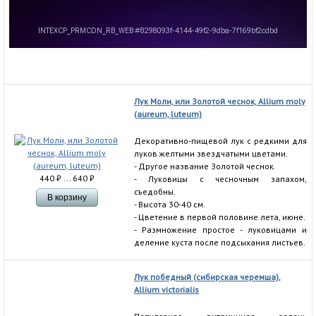
Лук Моли, или Золотой чеснок, Allium moly
(aureum, luteum)
Декоративно-пищевой лук с редкими для
луков желтыми звездчатыми цветами.
- Другое название Золотой чеснок.
440
₽
... 640
₽
- Луковицы с чесночным запахом,
съедобны.
- Высота 30-40 см.
- Цветение в первой половине лета, июне.
- Размножение простое - луковицами и
деление куста после подсыхания листьев.
Лук победный (сибирская черемша),
Allium victoriаlis