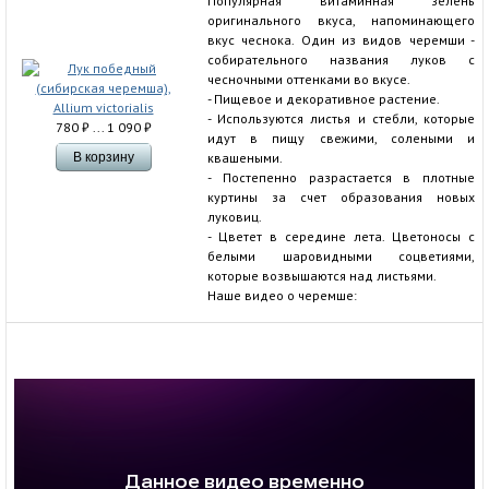
Популярная витаминная зелень
оригинального вкуса, напоминающего
вкус чеснока. Один из видов черемши -
собирательного названия луков с
чесночными оттенками во вкусе.
- Пищевое и декоративное растение.
- Используются листья и стебли, которые
780
₽
... 1 090
₽
идут в пищу свежими, солеными и
квашеными.
- Постепенно разрастается в плотные
куртины за счет образования новых
луковиц.
- Цветет в середине лета. Цветоносы с
белыми шаровидными соцветиями,
которые возвышаются над листьями.
Наше видео о черемше: