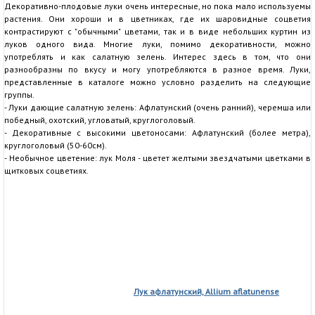
Декоративно-плодовые луки очень интересные, но пока мало используемы
растения. Они хороши и в цветниках, где их шаровидные соцветия
контрастируют с "обычными" цветами, так и в виде небольших куртин из
луков одного вида. Многие луки, помимо декоративности, можно
употреблять и как салатную зелень. Интерес здесь в том, что они
разнообразны по вкусу и могу употребляются в разное время. Луки,
представленные в каталоге можно условно разделить на следующие
группы.
- Луки дающие салатную зелень: Афлатунский (очень ранний), черемша или
победный, охотский, угловатый, круглоголовый.
- Декоративные с высокими цветоносами: Афлатунский (более метра),
круглоголовый (50-60см).
- Необычное цветение: лук Моля - цветет желтыми звездчатыми цветками в
щитковых соцветиях.
Лук афлатунский, Allium aflatunense