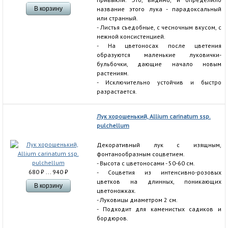
название этого лука - парадоксальный
или странный.
- Листья съедобные, с чесночным вкусом, с
нежной консистенцией.
- На цветоносах после цветения
образуются маленькие луковички-
бульбочки, дающие начало новым
растениям.
- Исключительно устойчив и быстро
разрастается.
Лук хорошенький, Allium carinatum ssp.
pulchellum
Декоративный лук с изящным,
фонтанообразным соцветием.
- Высота с цветоносами - 50-60 см.
680
₽
... 940
₽
- Соцветия из интенсивно-розовых
цветков на длинных, поникающих
цветоножках.
- Луковицы диаметром 2 см.
- Подходит для каменистых садиков и
бордюров.