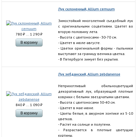
Лук склоненный, Allium cernuum
Зимостойкий многолетний съедобный лук
с оригинальными соцветиями. Цветет во
вторую половину лета.
780
₽
... 1 290
₽
- Высота с цветоносами - 30-70 см.
- Цветет в июле-августе.
- Цветки оригинальной формы - пыльники
выступают за границу венчика цветка.
- В Петербурге зимует без укрытия.
Лук зебданский, Allium zebdanense
Неприхотливый обильноцветущий
декоративный лук, образующий плотные
коврики с белыми звездчатыми цветами.
- Высота с цветоносами 30-40 см.
840
₽
... 1 090
₽
- Цветет в мае-июне.
- Цветы белые, в ажурном зонтике из 5-10
цветков.
- Растет на солнце и полутени.
- Разрастается в плотные цветущие
куртины.