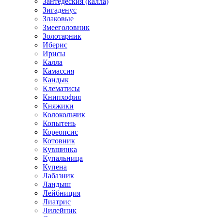
Зантедеския (калла)
Зигаденус
Злаковые
Змееголовник
Золотарник
Иберис
Ирисы
Калла
Камассия
Кандык
Клематисы
Книпхофия
Княжики
Колокольчик
Копытень
Кореопсис
Котовник
Кувшинка
Купальница
Купена
Лабазник
Ландыш
Лейбниция
Лиатрис
Лилейник