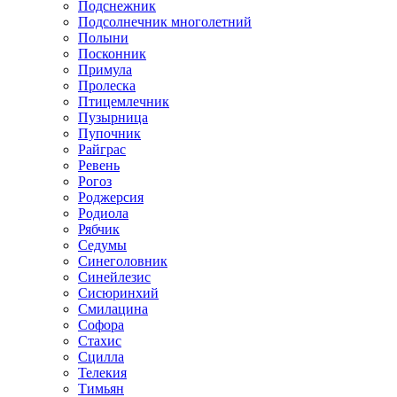
Подснежник
Подсолнечник многолетний
Полыни
Посконник
Примула
Пролеска
Птицемлечник
Пузырница
Пупочник
Райграс
Ревень
Рогоз
Роджерсия
Родиола
Рябчик
Седумы
Синеголовник
Синейлезис
Сисюринхий
Смилацина
Софора
Стахис
Сцилла
Телекия
Тимьян