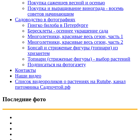
Покупка саженцев весной и осенью
Покупка и выращивание винограда - восемь
советов начинающим
Садоводство в фотографиях
Гингко билоба в Петербурге
Бересклеты - осеннее украшение сада
Многолетники, красивые весь сезон, часть 1
Многолетники, красивые весь сезон, часть 2
Бонсай и стриженые фигуры (топиари) из
хризантем
Топиари (стриженые фигуры) - выбор растений
Подписаться на фотогазету
Контакты
Наши видео
Список видеороликов о растениях на Rutube, канал
питомника Садпочтой.рф
Последние фото