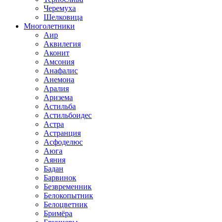
Черемуха
Шелковица
Многолетники
Аир
Аквилегия
Аконит
Амсония
Анафалис
Анемона
Аралия
Аризема
Астильба
Астильбоидес
Астра
Астранция
Асфоделюс
Аюга
Аяния
Бадан
Барвинок
Безвременник
Белокопытник
Белоцветник
Бримёра