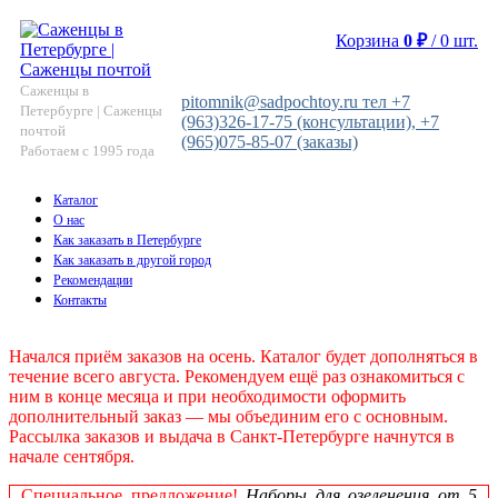
Корзина
0
₽
/
0
шт.
Саженцы в
pitomnik@sadpochtoy.ru тел +7
Петербурге | Саженцы
(963)326-17-75 (консультации), +7
почтой
(965)075-85-07 (заказы)
Работаем с 1995 года
Каталог
О нас
Как заказать в Петербурге
Как заказать в другой город
Рекомендации
Контакты
Начался приём заказов на осень. Каталог будет дополняться в
течение всего августа. Рекомендуем ещё раз ознакомиться с
ним в конце месяца и при необходимости оформить
дополнительный заказ — мы объединим его с основным.
Рассылка заказов и выдача в Санкт‑Петербурге начнутся в
начале сентября.
Специальное предложение!
Наборы для озеленения от 5