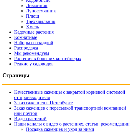
Кодонопсис
Лимонник
Луносемянник
Плющ
Трехкрыльник
Хмель
Кадочные растения
Комнатные
Наборы со скидкой
Распродажа
Мы рекомендуем
Растения в больших контейнерах
Редкие у садоводов
Страницы
Качественные саженцы с закрытой корневой системой
от производителя
Заказ саженцев в Петербурге
Заказ саженцев с пересылкой транспортной компанией
или почтой
Видео растений
Наши каналы с видео о растениях, статьи, рекомендации
Посадка саженцев и уход за ними