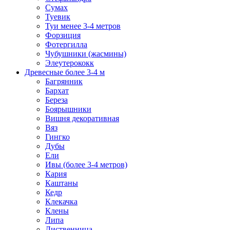
Сумах
Туевик
Туи менее 3-4 метров
Форзиция
Фотергилла
Чубушники (жасмины)
Элеутерококк
Древесные более 3-4 м
Багрянник
Бархат
Береза
Боярышники
Вишня декоративная
Вяз
Гингко
Дубы
Ели
Ивы (более 3-4 метров)
Кария
Каштаны
Кедр
Клекачка
Клены
Липа
Лиственница