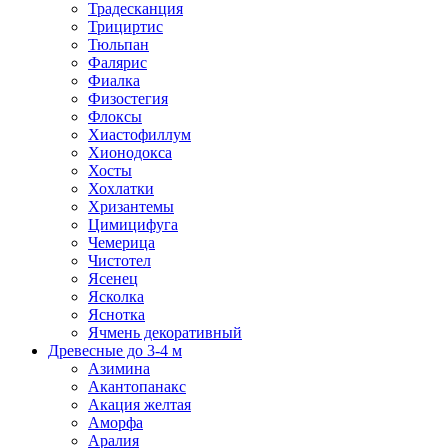
Традесканция
Трициртис
Тюльпан
Фалярис
Фиалка
Физостегия
Флоксы
Хиастофиллум
Хионодокса
Хосты
Хохлатки
Хризантемы
Цимицифуга
Чемерица
Чистотел
Ясенец
Ясколка
Яснотка
Ячмень декоративный
Древесные до 3-4 м
Азимина
Акантопанакс
Акация желтая
Аморфа
Аралия