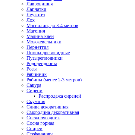
Лавровишня
Лапчатки
Леукотеэ
Лох
Магнолии, до 3-4 метров
Магония
Малина-клен
Можжевельники
Пернеттия
Пионы древовидные
Пузыреплодники
Рододендроны
Розы
Рябинник
Рябины (менее 2-3 метров)
Сакура
Сирени
Распродажа сиреней
Скумпия
Слива декоративная
Смородина декоративная
Снежноягодник
Сосна горная
Спиреи
Стефанандра