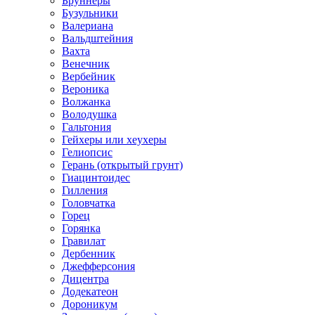
Бруннеры
Бузульники
Валериана
Вальдштейния
Вахта
Венечник
Вербейник
Вероника
Волжанка
Володушка
Гальтония
Гейхеры или хеухеры
Гелиопсис
Герань (открытый грунт)
Гиацинтоидес
Гилления
Головчатка
Горец
Горянка
Гравилат
Дербенник
Джефферсония
Дицентра
Додекатеон
Дороникум