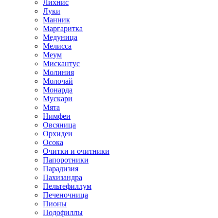
Лихнис
Луки
Манник
Маргаритка
Медуница
Мелисса
Меум
Мискантус
Молиния
Молочай
Монарда
Мускари
Мята
Нимфеи
Овсяница
Орхидеи
Осока
Очитки и очитники
Папоротники
Парадизия
Пахизандра
Пельтефиллум
Печеночница
Пионы
Подофиллы