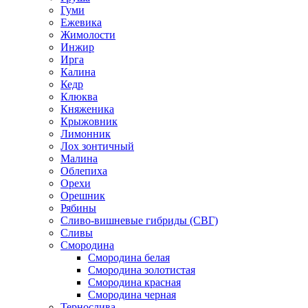
Гуми
Ежевика
Жимолости
Инжир
Ирга
Калина
Кедр
Клюква
Княженика
Крыжовник
Лимонник
Лох зонтичный
Малина
Облепиха
Орехи
Орешник
Рябины
Сливо-вишневые гибриды (СВГ)
Сливы
Смородина
Смородина белая
Смородина золотистая
Смородина красная
Смородина черная
Тернослива