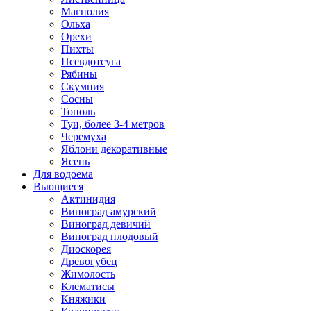
Магнолия
Ольха
Орехи
Пихты
Псевдотсуга
Рябины
Скумпия
Сосны
Тополь
Туи, более 3-4 метров
Черемуха
Яблони декоративные
Ясень
Для водоема
Вьющиеся
Актинидия
Виноград амурский
Виноград девичий
Виноград плодовый
Диоскорея
Древогубец
Жимолость
Клематисы
Княжики