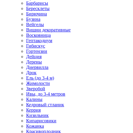
Барбарисы
Бересклеты
Бирючина
Бузина
Вейгелы
Вишни декоративные
Восковница
Гептакодиум
Гибискус
Гортензии
Дейция
Дерены
Диервилла
Дрок
Ель (до 3-4 м)
Жимолости
Зверобой
Ивы, до 3-4 метров
Калины
Кедровый стланик
Керрия
Кизильник
Кипарисовики
Кожанка
Красивоплодник