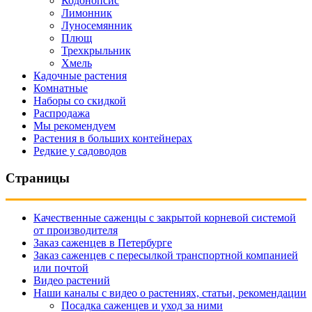
Кодонопсис
Лимонник
Луносемянник
Плющ
Трехкрыльник
Хмель
Кадочные растения
Комнатные
Наборы со скидкой
Распродажа
Мы рекомендуем
Растения в больших контейнерах
Редкие у садоводов
Страницы
Качественные саженцы с закрытой корневой системой
от производителя
Заказ саженцев в Петербурге
Заказ саженцев с пересылкой транспортной компанией
или почтой
Видео растений
Наши каналы с видео о растениях, статьи, рекомендации
Посадка саженцев и уход за ними