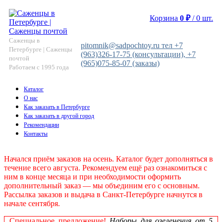
Корзина
0
₽
/
0
шт.
Саженцы в
pitomnik@sadpochtoy.ru тел +7
Петербурге | Саженцы
(963)326-17-75 (консультации), +7
почтой
(965)075-85-07 (заказы)
Работаем с 1995 года
Каталог
О нас
Как заказать в Петербурге
Как заказать в другой город
Рекомендации
Контакты
Начался приём заказов на осень. Каталог будет дополняться в
течение всего августа. Рекомендуем ещё раз ознакомиться с
ним в конце месяца и при необходимости оформить
дополнительный заказ — мы объединим его с основным.
Рассылка заказов и выдача в Санкт‑Петербурге начнутся в
начале сентября.
Специальное предложение!
Наборы для озеленения от 5