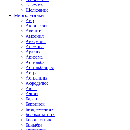
Черемуха
Шелковица
Многолетники
Аир
Аквилегия
Аконит
Амсония
Анафалис
Анемона
Аралия
Аризема
Астильба
Астильбоидес
Астра
Астранция
Асфоделюс
Аюга
Аяния
Бадан
Барвинок
Безвременник
Белокопытник
Белоцветник
Бримёра