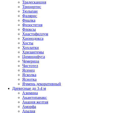
Традесканция
Трициртис
Тюльпан
Фалярис
Фиалка
Физостегия
Флоксы
Хиастофиллум
Хионодокса
Хосты
Хохлатки
Хризантемы
Цимицифуга
Чемерица
Чистотел
Ясенец
Ясколка
Яснотка
Ячмень декоративный
Древесные до 3-4 м
Азимина
Акантопанакс
Акация желтая
Аморфа
Аралия