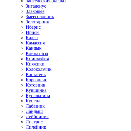
Зантедеския (калла)
Зигаденус
Злаковые
Змееголовник
Золотарник
Иберис
Ирисы
Калла
Камассия
Кандык
Клематисы
Книпхофия
Княжики
Колокольчик
Копытень
Кореопсис
Котовник
Кувшинка
Купальница
Купена
Лабазник
Ландыш
Лейбниция
Лиатрис
Лилейник