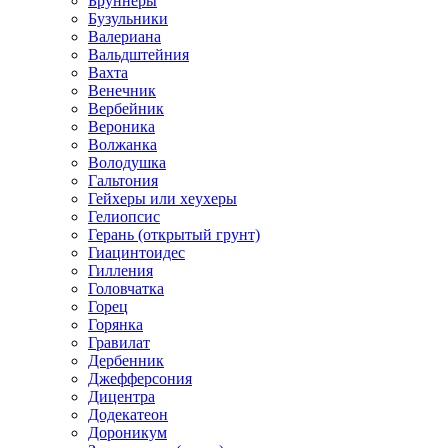
Бруннеры
Бузульники
Валериана
Вальдштейния
Вахта
Венечник
Вербейник
Вероника
Волжанка
Володушка
Гальтония
Гейхеры или хеухеры
Гелиопсис
Герань (открытый грунт)
Гиацинтоидес
Гилления
Головчатка
Горец
Горянка
Гравилат
Дербенник
Джефферсония
Дицентра
Додекатеон
Дороникум