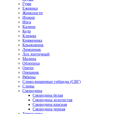
Гуми
Ежевика
Жимолости
Инжир
Ирга
Калина
Кедр
Клюква
Княженика
Крыжовник
Лимонник
Лох зонтичный
Малина
Облепиха
Орехи
Орешник
Рябины
Сливо-вишневые гибриды (СВГ)
Сливы
Смородина
Смородина белая
Смородина золотистая
Смородина красная
Смородина черная
Тернослива