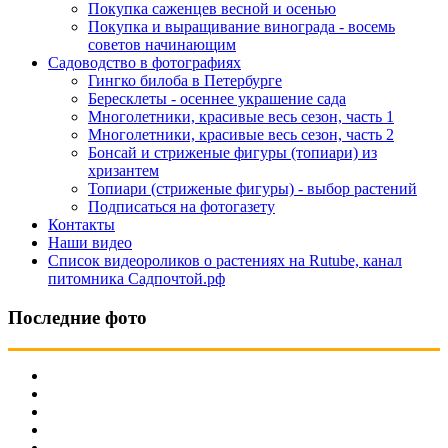
Покупка саженцев весной и осенью
Покупка и выращивание винограда - восемь
советов начинающим
Садоводство в фотографиях
Гингко билоба в Петербурге
Бересклеты - осеннее украшение сада
Многолетники, красивые весь сезон, часть 1
Многолетники, красивые весь сезон, часть 2
Бонсай и стриженые фигуры (топиари) из
хризантем
Топиари (стриженые фигуры) - выбор растений
Подписаться на фотогазету
Контакты
Наши видео
Список видеороликов о растениях на Rutube, канал
питомника Садпочтой.рф
Последние фото