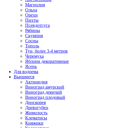
Магнолия
Ольха
Орехи
Пихты
Псевдотсуга
Рябины
Скумпия
Сосны
Тополь
Туи, более 3-4 метров
Черемуха
Яблони декоративные
Ясень
Для водоема
Вьющиеся
Актинидия
Виноград амурский
Виноград девичий
Виноград плодовый
Диоскорея
Древогубец
Жимолость
Клематисы
Княжики