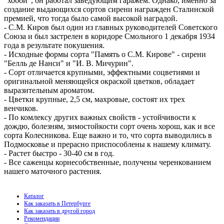
"хобби", он работал заведующим гаражем. Однако, именно за
создание выдающихся сортов сирени награжден Сталинской
премией, что тогда было самой высокой наградой.
- С.М. Киров был один из главных руководителей Советского
Союза и был застрелен в коридоре Смольного 1 декабря 1934
года в результате покушения.
- Исходные формы сорта "Память о С.М. Кирове" - сирени
"Белль де Нанси" и "И. В. Мичурин".
- Сорт отличается крупными, эффектными соцветиями и
оригинальной меняющейся окраской цветков, обладает
выразительным ароматом.
- Цветки крупные, 2,5 см, махровые, состоят их трех
венчиков.
- По комлексу других важных свойств - устойчивости к
дождю, болезням, зимостойкости сорт очень хорош, как и все
сорта Колесникова. Еще важно и то, что сорта выводились в
Подмосковье и прерасно приспособлены к нашему климату.
- Растет быстро - 30-40 см в год.
- Все саженцы корнесобственные, получены черенкованием
нашего маточного растения.
Каталог
Как заказать в Петербурге
Как заказать в другой город
Рекомендации