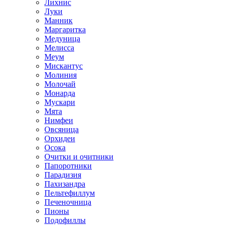
Лихнис
Луки
Манник
Маргаритка
Медуница
Мелисса
Меум
Мискантус
Молиния
Молочай
Монарда
Мускари
Мята
Нимфеи
Овсяница
Орхидеи
Осока
Очитки и очитники
Папоротники
Парадизия
Пахизандра
Пельтефиллум
Печеночница
Пионы
Подофиллы