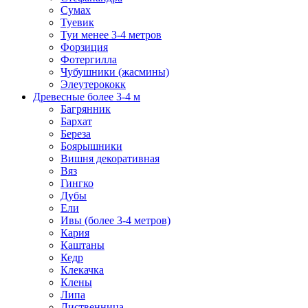
Сумах
Туевик
Туи менее 3-4 метров
Форзиция
Фотергилла
Чубушники (жасмины)
Элеутерококк
Древесные более 3-4 м
Багрянник
Бархат
Береза
Боярышники
Вишня декоративная
Вяз
Гингко
Дубы
Ели
Ивы (более 3-4 метров)
Кария
Каштаны
Кедр
Клекачка
Клены
Липа
Лиственница