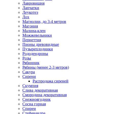
Лавровишня
Лапчатки
Леукотеэ
Лох
Магнолии, до 3-4 метров
Магония
Малина-клен
Можжевельники
Пернеттия
Пионы древовидные
Пузыреплодники
Рододендроны
Розы
Рябинник
Рябины (менее 2-3 метров)
Сакура
Сирени
Распродажа сиреней
Скумпия
Слива декоративная
Смородина декоративная
Снежноягодник
Сосна горная
Спиреи
Стефанандра