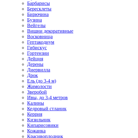
Барбарисы
Бересклеты
Бирючина
Бузина
Вейгелы
Вишни декоративные
Восковница
Гептакодиум
Гибискус
Гортензии
Дейция
Дерены
Диервилла
Дрок
Ель (до 3-4 м)
Жимолости
Зверобой
Ивы, до 3-4 метров
Калины
Кедровый стланик
Керрия
Кизильник
Кипарисовики
Кожанка
Красивоплодник