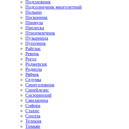
Подснежник
Подсолнечник многолетний
Полыни
Посконник
Примула
Пролеска
Птицемлечник
Пузырница
Пупочник
Райграс
Ревень
Рогоз
Роджерсия
Родиола
Рябчик
Седумы
Синеголовник
Синейлезис
Сисюринхий
Смилацина
Софора
Стахис
Сцилла
Телекия
Тимьян