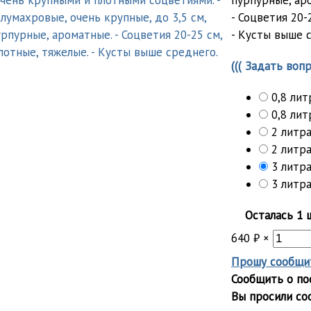
пурпурные, ар
- Соцветия 20-
- Кусты выше 
((( Задать вопр
0,8 лит
0,8 лит
2 литра
2 литра
3 литра
3 литра
Осталась 1 
640
₽
×
Прошу сообщит
Сообщить о по
Вы просили со