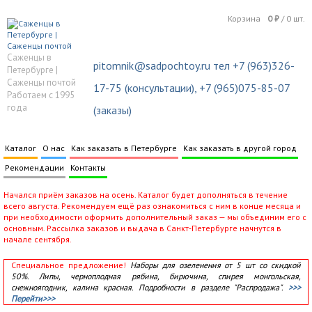
Корзина
0
₽
/
0
шт.
Саженцы в
pitomnik@sadpochtoy.ru тел +7 (963)326-
Петербурге |
Саженцы почтой
17-75 (консультации), +7 (965)075-85-07
Работаем с 1995
года
(заказы)
Каталог
О нас
Как заказать в Петербурге
Как заказать в другой город
Рекомендации
Контакты
Начался приём заказов на осень. Каталог будет дополняться в течение
всего августа. Рекомендуем ещё раз ознакомиться с ним в конце месяца и
при необходимости оформить дополнительный заказ — мы объединим его с
основным. Рассылка заказов и выдача в Санкт‑Петербурге начнутся в
начале сентября.
Специальное предложение!
Наборы для озеленения от 5 шт со скидкой
50%. Липы, черноплодная рябина, бирючина, спирея монгольская,
снежноягодник, калина красная. Подробности в разделе "Распродажа".
>>>
Перейти>>>