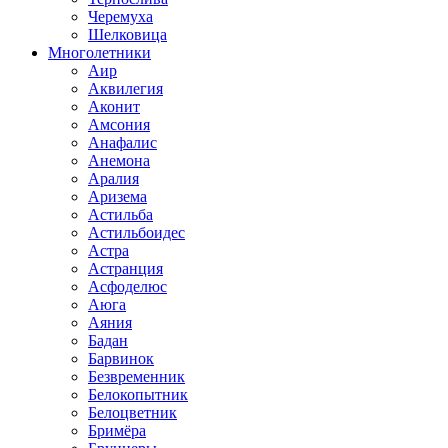
Черемуха
Шелковица
Многолетники
Аир
Аквилегия
Аконит
Амсония
Анафалис
Анемона
Аралия
Аризема
Астильба
Астильбоидес
Астра
Астранция
Асфоделюс
Аюга
Аяния
Бадан
Барвинок
Безвременник
Белокопытник
Белоцветник
Бримёра