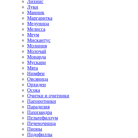
Лихнис
Луки
Манник
Маргаритка
Медуница
Мелисса
Меум
Мискантус
Молиния
Молочай
Монарда
Мускари
Мята
Нимфеи
Овсяница
Орхидеи
Осока
Очитки и очитники
Папоротники
Парадизия
Пахизандра
Пельтефиллум
Печеночница
Пионы
Подофиллы