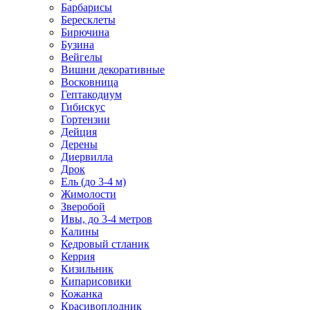
Барбарисы
Бересклеты
Бирючина
Бузина
Вейгелы
Вишни декоративные
Восковница
Гептакодиум
Гибискус
Гортензии
Дейция
Дерены
Диервилла
Дрок
Ель (до 3-4 м)
Жимолости
Зверобой
Ивы, до 3-4 метров
Калины
Кедровый стланик
Керрия
Кизильник
Кипарисовики
Кожанка
Красивоплодник