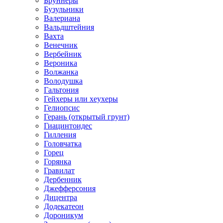
Бруннеры
Бузульники
Валериана
Вальдштейния
Вахта
Венечник
Вербейник
Вероника
Волжанка
Володушка
Гальтония
Гейхеры или хеухеры
Гелиопсис
Герань (открытый грунт)
Гиацинтоидес
Гилления
Головчатка
Горец
Горянка
Гравилат
Дербенник
Джефферсония
Дицентра
Додекатеон
Дороникум