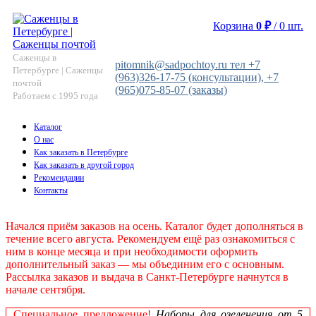
Корзина
0
₽
/
0
шт.
Саженцы в
pitomnik@sadpochtoy.ru тел +7
Петербурге | Саженцы
(963)326-17-75 (консультации), +7
почтой
(965)075-85-07 (заказы)
Работаем с 1995 года
Каталог
О нас
Как заказать в Петербурге
Как заказать в другой город
Рекомендации
Контакты
Начался приём заказов на осень. Каталог будет дополняться в
течение всего августа. Рекомендуем ещё раз ознакомиться с
ним в конце месяца и при необходимости оформить
дополнительный заказ — мы объединим его с основным.
Рассылка заказов и выдача в Санкт‑Петербурге начнутся в
начале сентября.
Специальное предложение!
Наборы для озеленения от 5