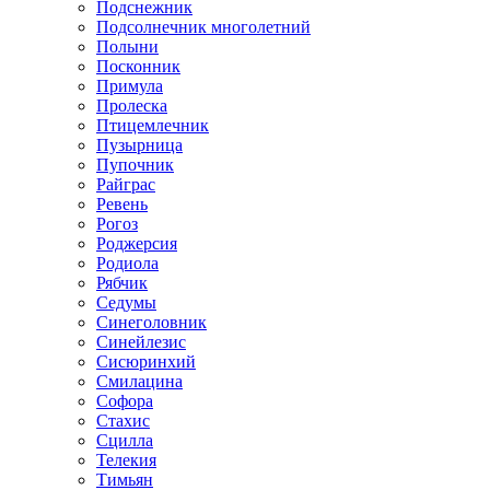
Подснежник
Подсолнечник многолетний
Полыни
Посконник
Примула
Пролеска
Птицемлечник
Пузырница
Пупочник
Райграс
Ревень
Рогоз
Роджерсия
Родиола
Рябчик
Седумы
Синеголовник
Синейлезис
Сисюринхий
Смилацина
Софора
Стахис
Сцилла
Телекия
Тимьян