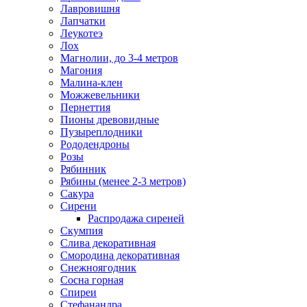
Лавровишня
Лапчатки
Леукотеэ
Лох
Магнолии, до 3-4 метров
Магония
Малина-клен
Можжевельники
Пернеттия
Пионы древовидные
Пузыреплодники
Рододендроны
Розы
Рябинник
Рябины (менее 2-3 метров)
Сакура
Сирени
Распродажа сиреней
Скумпия
Слива декоративная
Смородина декоративная
Снежноягодник
Сосна горная
Спиреи
Стефанандра