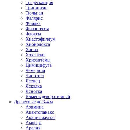
Традесканция
Трициртис
Тюльпан
Фалярис
Фиалка
Физостегия
Флоксы
Хиастофиллум
Хионодокса
Хосты
Хохлатки
Хризантемы
Цимицифуга
Чемерица
Чистотел
Ясенец
Ясколка
Яснотка
Ячмень декоративный
Древесные до 3-4 м
Азимина
Акантопанакс
Акация желтая
Аморфа
Аралия