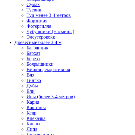
Сумах
Туевик
Туи менее 3-4 метров
Форзиция
Фотергилла
Чубушники (жасмины)
Элеутерококк
Древесные более 3-4 м
Багрянник
Бархат
Береза
Боярышники
Вишня декоративная
Вяз
Гингко
Дубы
Ели
Ивы (более 3-4 метров)
Кария
Каштаны
Кедр
Клекачка
Клены
Липа
Лиственница