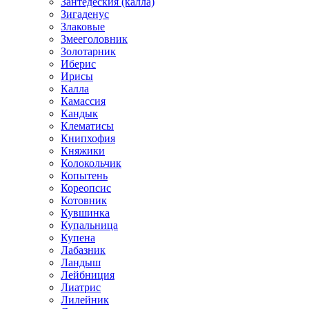
Зантедеския (калла)
Зигаденус
Злаковые
Змееголовник
Золотарник
Иберис
Ирисы
Калла
Камассия
Кандык
Клематисы
Книпхофия
Княжики
Колокольчик
Копытень
Кореопсис
Котовник
Кувшинка
Купальница
Купена
Лабазник
Ландыш
Лейбниция
Лиатрис
Лилейник