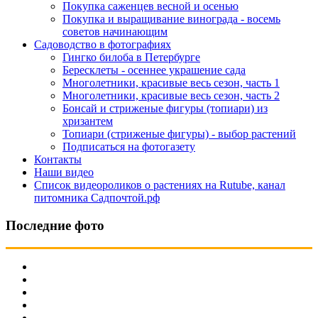
Покупка саженцев весной и осенью
Покупка и выращивание винограда - восемь
советов начинающим
Садоводство в фотографиях
Гингко билоба в Петербурге
Бересклеты - осеннее украшение сада
Многолетники, красивые весь сезон, часть 1
Многолетники, красивые весь сезон, часть 2
Бонсай и стриженые фигуры (топиари) из
хризантем
Топиари (стриженые фигуры) - выбор растений
Подписаться на фотогазету
Контакты
Наши видео
Список видеороликов о растениях на Rutube, канал
питомника Садпочтой.рф
Последние фото