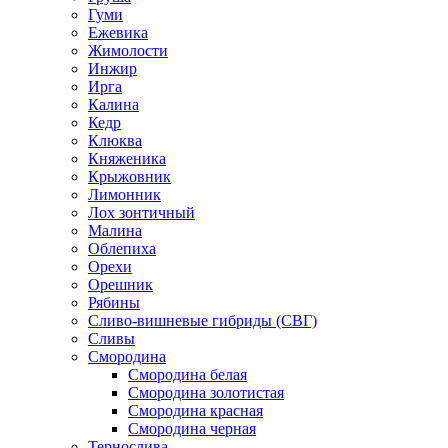
Гуми
Ежевика
Жимолости
Инжир
Ирга
Калина
Кедр
Клюква
Княженика
Крыжовник
Лимонник
Лох зонтичный
Малина
Облепиха
Орехи
Орешник
Рябины
Сливо-вишневые гибриды (СВГ)
Сливы
Смородина
Смородина белая
Смородина золотистая
Смородина красная
Смородина черная
Тернослива