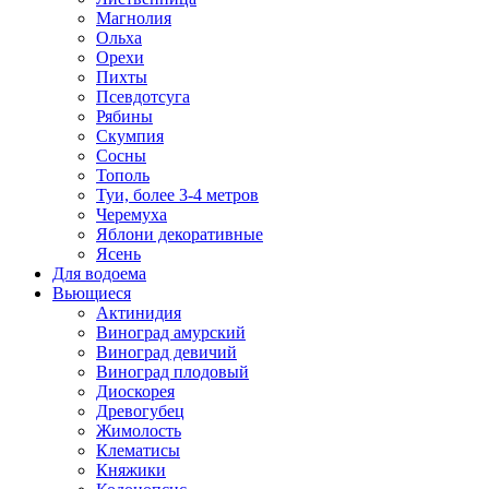
Магнолия
Ольха
Орехи
Пихты
Псевдотсуга
Рябины
Скумпия
Сосны
Тополь
Туи, более 3-4 метров
Черемуха
Яблони декоративные
Ясень
Для водоема
Вьющиеся
Актинидия
Виноград амурский
Виноград девичий
Виноград плодовый
Диоскорея
Древогубец
Жимолость
Клематисы
Княжики