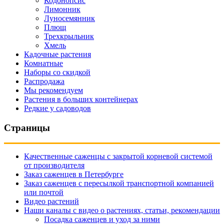
Кодонопсис
Лимонник
Луносемянник
Плющ
Трехкрыльник
Хмель
Кадочные растения
Комнатные
Наборы со скидкой
Распродажа
Мы рекомендуем
Растения в больших контейнерах
Редкие у садоводов
Страницы
Качественные саженцы с закрытой корневой системой
от производителя
Заказ саженцев в Петербурге
Заказ саженцев с пересылкой транспортной компанией
или почтой
Видео растений
Наши каналы с видео о растениях, статьи, рекомендации
Посадка саженцев и уход за ними