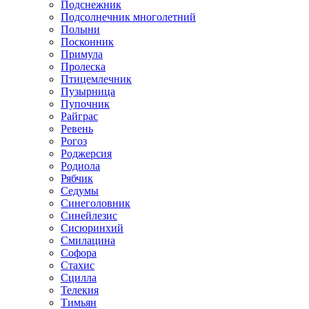
Подснежник
Подсолнечник многолетний
Полыни
Посконник
Примула
Пролеска
Птицемлечник
Пузырница
Пупочник
Райграс
Ревень
Рогоз
Роджерсия
Родиола
Рябчик
Седумы
Синеголовник
Синейлезис
Сисюринхий
Смилацина
Софора
Стахис
Сцилла
Телекия
Тимьян