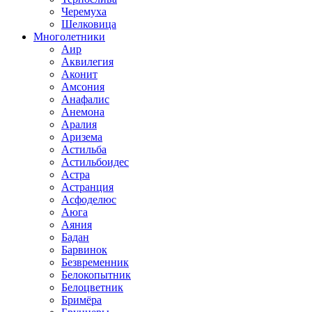
Черемуха
Шелковица
Многолетники
Аир
Аквилегия
Аконит
Амсония
Анафалис
Анемона
Аралия
Аризема
Астильба
Астильбоидес
Астра
Астранция
Асфоделюс
Аюга
Аяния
Бадан
Барвинок
Безвременник
Белокопытник
Белоцветник
Бримёра