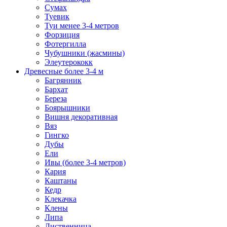
Сумах
Туевик
Туи менее 3-4 метров
Форзиция
Фотергилла
Чубушники (жасмины)
Элеутерококк
Древесные более 3-4 м
Багрянник
Бархат
Береза
Боярышники
Вишня декоративная
Вяз
Гингко
Дубы
Ели
Ивы (более 3-4 метров)
Кария
Каштаны
Кедр
Клекачка
Клены
Липа
Лиственница