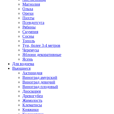
Магнолия
Ольха
Орехи
Пихты
Псевдотсуга
Рябины
Скумпия
Сосны
Тополь
Туи, более 3-4 метров
Черемуха
Яблони декоративные
Ясень
Для водоема
Вьющиеся
Актинидия
Виноград амурский
Виноград девичий
Виноград плодовый
Диоскорея
Древогубец
Жимолость
Клематисы
Княжики