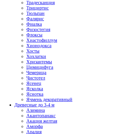
Традесканция
Трициртис
Тюльпан
Фалярис
Фиалка
Физостегия
Флоксы
Хиастофиллум
Хионодокса
Хосты
Хохлатки
Хризантемы
Цимицифуга
Чемерица
Чистотел
Ясенец
Ясколка
Яснотка
Ячмень декоративный
Древесные до 3-4 м
Азимина
Акантопанакс
Акация желтая
Аморфа
Аралия