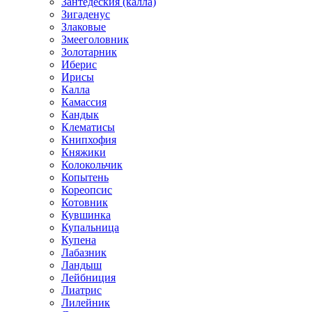
Зантедеския (калла)
Зигаденус
Злаковые
Змееголовник
Золотарник
Иберис
Ирисы
Калла
Камассия
Кандык
Клематисы
Книпхофия
Княжики
Колокольчик
Копытень
Кореопсис
Котовник
Кувшинка
Купальница
Купена
Лабазник
Ландыш
Лейбниция
Лиатрис
Лилейник