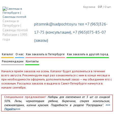
Корзина
0
₽
/
0
шт.
Саженцы в
pitomnik@sadpochtoy.ru тел +7 (963)326-
Петербурге |
Саженцы почтой
17-75 (консультации), +7 (965)075-85-07
Работаем с 1995
года
(заказы)
Каталог
О нас
Как заказать в Петербурге
Как заказать в другой город
Рекомендации
Контакты
Начался приём заказов на осень. Каталог будет дополняться в течение
всего августа. Рекомендуем ещё раз ознакомиться с ним в конце месяца и
при необходимости оформить дополнительный заказ — мы объединим его с
основным. Рассылка заказов и выдача в Санкт‑Петербурге начнутся в
начале сентября.
Специальное предложение!
Наборы для озеленения от 5 шт со скидкой
50%. Липы, черноплодная рябина, бирючина, спирея монгольская,
снежноягодник, калина красная. Подробности в разделе "Распродажа".
>>>
Перейти>>>