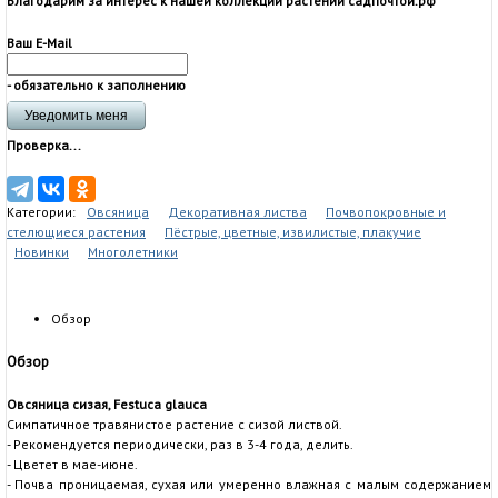
Благодарим за интерес к нашей коллекции растений садпочтой.рф
Ваш E-Mail
- обязательно к заполнению
Проверка...
Категории:
Овсяница
Декоративная листва
Почвопокровные и
стелющиеся растения
Пёстрые, цветные, извилистые, плакучие
Новинки
Многолетники
Обзор
Обзор
Овсяница сизая, Festuca glauca
Симпатичное травянистое растение с сизой листвой.
- Рекомендуется периодически, раз в 3-4 года, делить.
- Цветет в мае-июне.
- Почва проницаемая, сухая или умеренно влажная с малым содержанием