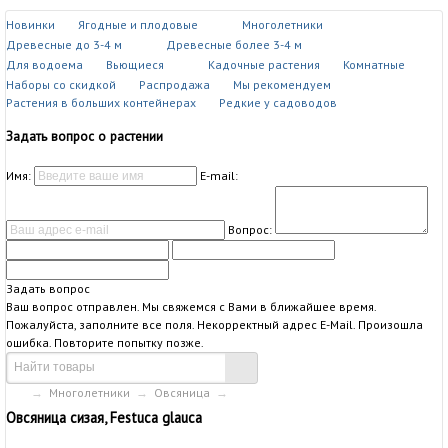
Новинки
Ягодные и плодовые
Многолетники
Древесные до 3-4 м
Древесные более 3-4 м
Для водоема
Вьющиеся
Кадочные растения
Комнатные
Наборы со скидкой
Распродажа
Мы рекомендуем
Растения в больших контейнерах
Редкие у садоводов
Задать вопрос о растении
Имя:
E-mail:
Вопрос:
Задать вопрос
Ваш вопрос отправлен. Мы свяжемся с Вами в ближайшее время.
Пожалуйста, заполните все поля.
Некорректный адрес E-Mail.
Произошла
ошибка. Повторите попытку позже.
→
Многолетники
→
Овсяница
→
Овсяница сизая, Festuca glauca