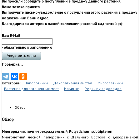
Вы просили сообщить о поступлении в продажу данного растения.
Ваша заявка принята.
Вы получите письмо-уведомление о поступлении этого растения в продажу
на указанный Вами адрес.
Благодарим за интерес к нашей коллекции растений садпочтой.рф
Ваш E-Mail
- обязательно к заполнению
Проверка...
Категории:
Папоротники
Декоративная листва
Многолетники
Растения для затененных мест
Новинки
Редкие у садоводов
Обзор
Обзор
Многорядник почти-трехраздельный, Polystichum subtripteron
Многолетний лесной папоротник с Дальнего Востока с декоративной