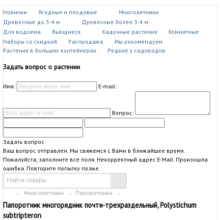
Новинки
Ягодные и плодовые
Многолетники
Древесные до 3-4 м
Древесные более 3-4 м
Для водоема
Вьющиеся
Кадочные растения
Комнатные
Наборы со скидкой
Распродажа
Мы рекомендуем
Растения в больших контейнерах
Редкие у садоводов
Задать вопрос о растении
Имя:
E-mail:
Вопрос:
Задать вопрос
Ваш вопрос отправлен. Мы свяжемся с Вами в ближайшее время.
Пожалуйста, заполните все поля.
Некорректный адрес E-Mail.
Произошла
ошибка. Повторите попытку позже.
→
Многолетники
→
Папоротники
→
Папоротник многорядник почти-трехраздельный, Polystichum
subtripteron