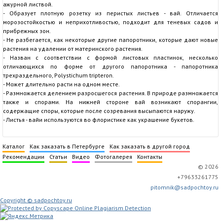
ажурной листвой.
- Образует плотную розетку из перистых листьев - вай. Отличается
морозостойкостью и неприхотливостью, подходит для теневых садов и
прибрежных зон.
- Не разбегается, как некоторые другие папоротники, которые дают новые
растения на удалении от материнского растения.
- Назван с соответствии с формой листовых пластинок, несколько
отличающихся по форме от другого папоротника - папоротника
трехраздельного, Рolystichum tripteron.
- Может длительно расти на одном месте.
- Размножается делением разросшегося растения. В природе размножается
также и спорами. На нижней стороне вай возникают спорангии,
содержащие споры, которые после созревания высыпаются наружу.
- Листья - вайи используются во флористике как украшение букетов.
Каталог
Как заказать в Петербурге
Как заказать в другой город
Рекомендации
Статьи
Видео
Фотогалерея
Контакты
© 2026
+79633261775
pitomnik@sadpochtoy.ru
Copyright © sadpochtoy.ru