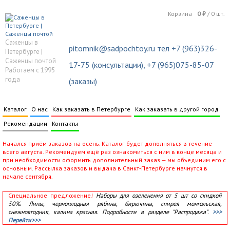
Корзина
0
₽
/
0
шт.
Саженцы в
pitomnik@sadpochtoy.ru тел +7 (963)326-
Петербурге |
Саженцы почтой
17-75 (консультации), +7 (965)075-85-07
Работаем с 1995
года
(заказы)
Каталог
О нас
Как заказать в Петербурге
Как заказать в другой город
Рекомендации
Контакты
Начался приём заказов на осень. Каталог будет дополняться в течение
всего августа. Рекомендуем ещё раз ознакомиться с ним в конце месяца и
при необходимости оформить дополнительный заказ — мы объединим его с
основным. Рассылка заказов и выдача в Санкт‑Петербурге начнутся в
начале сентября.
Специальное предложение!
Наборы для озеленения от 5 шт со скидкой
50%. Липы, черноплодная рябина, бирючина, спирея монгольская,
снежноягодник, калина красная. Подробности в разделе "Распродажа".
>>>
Перейти>>>