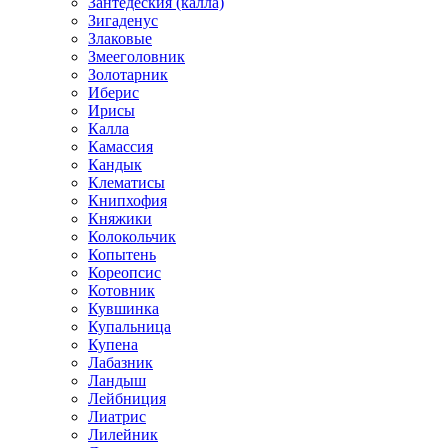
Зантедеския (калла)
Зигаденус
Злаковые
Змееголовник
Золотарник
Иберис
Ирисы
Калла
Камассия
Кандык
Клематисы
Книпхофия
Княжики
Колокольчик
Копытень
Кореопсис
Котовник
Кувшинка
Купальница
Купена
Лабазник
Ландыш
Лейбниция
Лиатрис
Лилейник