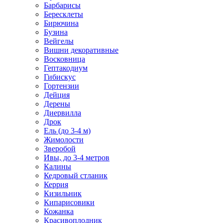
Барбарисы
Бересклеты
Бирючина
Бузина
Вейгелы
Вишни декоративные
Восковница
Гептакодиум
Гибискус
Гортензии
Дейция
Дерены
Диервилла
Дрок
Ель (до 3-4 м)
Жимолости
Зверобой
Ивы, до 3-4 метров
Калины
Кедровый стланик
Керрия
Кизильник
Кипарисовики
Кожанка
Красивоплодник