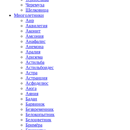
Черемуха
Шелковица
Многолетники
Аир
Аквилегия
Аконит
Амсония
Анафалис
Анемона
Аралия
Аризема
Астильба
Астильбоидес
Астра
Астранция
Асфоделюс
Аюга
Аяния
Бадан
Барвинок
Безвременник
Белокопытник
Белоцветник
Бримёра