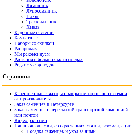
Кодонопсис
Лимонник
Луносемянник
Плющ
Трехкрыльник
Хмель
Кадочные растения
Комнатные
Наборы со скидкой
Распродажа
Мы рекомендуем
Растения в больших контейнерах
Редкие у садоводов
Страницы
Качественные саженцы с закрытой корневой системой
от производителя
Заказ саженцев в Петербурге
Заказ саженцев с пересылкой транспортной компанией
или почтой
Видео растений
Наши каналы с видео о растениях, статьи, рекомендации
Посадка саженцев и уход за ними