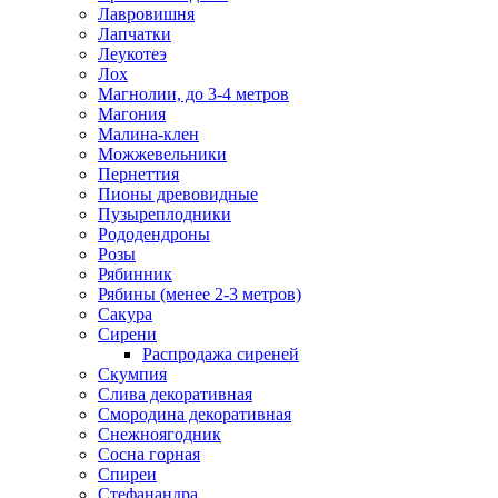
Лавровишня
Лапчатки
Леукотеэ
Лох
Магнолии, до 3-4 метров
Магония
Малина-клен
Можжевельники
Пернеттия
Пионы древовидные
Пузыреплодники
Рододендроны
Розы
Рябинник
Рябины (менее 2-3 метров)
Сакура
Сирени
Распродажа сиреней
Скумпия
Слива декоративная
Смородина декоративная
Снежноягодник
Сосна горная
Спиреи
Стефанандра