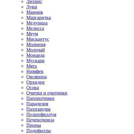
Лихнис
Луки
Манник
Маргаритка
Медуница
Мелисса
Меум
Мискантус
Молиния
Молочай
Монарда
Мускари
Мята
Нимфеи
Овсяница
Орхидеи
Осока
Очитки и очитники
Папоротники
Парадизия
Пахизандра
Пельтефиллум
Печеночница
Пионы
Подофиллы