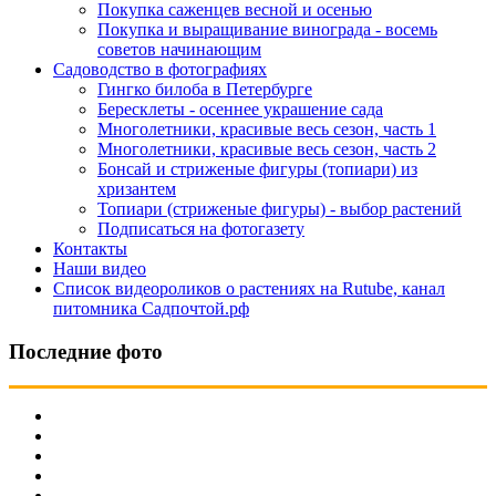
Покупка саженцев весной и осенью
Покупка и выращивание винограда - восемь
советов начинающим
Садоводство в фотографиях
Гингко билоба в Петербурге
Бересклеты - осеннее украшение сада
Многолетники, красивые весь сезон, часть 1
Многолетники, красивые весь сезон, часть 2
Бонсай и стриженые фигуры (топиари) из
хризантем
Топиари (стриженые фигуры) - выбор растений
Подписаться на фотогазету
Контакты
Наши видео
Список видеороликов о растениях на Rutube, канал
питомника Садпочтой.рф
Последние фото