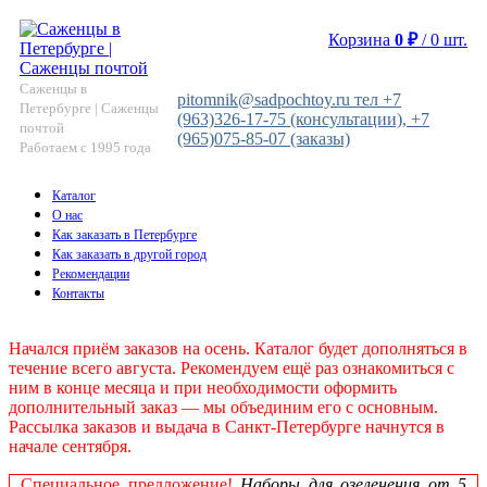
Корзина
0
₽
/
0
шт.
Саженцы в
pitomnik@sadpochtoy.ru тел +7
Петербурге | Саженцы
(963)326-17-75 (консультации), +7
почтой
(965)075-85-07 (заказы)
Работаем с 1995 года
Каталог
О нас
Как заказать в Петербурге
Как заказать в другой город
Рекомендации
Контакты
Начался приём заказов на осень. Каталог будет дополняться в
течение всего августа. Рекомендуем ещё раз ознакомиться с
ним в конце месяца и при необходимости оформить
дополнительный заказ — мы объединим его с основным.
Рассылка заказов и выдача в Санкт‑Петербурге начнутся в
начале сентября.
Специальное предложение!
Наборы для озеленения от 5