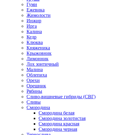
Гуми
Ежевика
Жимолости
Инжир
Ирга
Калина
Кедр
Клюква
Княженика
Крыжовник
Лимонник
Лох зонтичный
Малина
Облепиха
Орехи
Орешник
Рябины
Сливо-вишневые гибриды (СВГ)
Сливы
Смородина
Смородина белая
Смородина золотистая
Смородина красная
Смородина черная
Тернослива