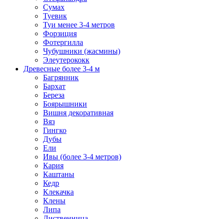
Сумах
Туевик
Туи менее 3-4 метров
Форзиция
Фотергилла
Чубушники (жасмины)
Элеутерококк
Древесные более 3-4 м
Багрянник
Бархат
Береза
Боярышники
Вишня декоративная
Вяз
Гингко
Дубы
Ели
Ивы (более 3-4 метров)
Кария
Каштаны
Кедр
Клекачка
Клены
Липа
Лиственница