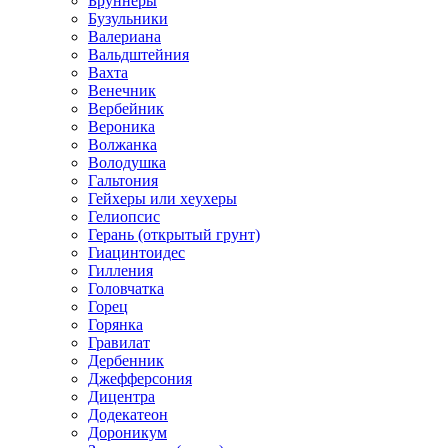
Бруннеры
Бузульники
Валериана
Вальдштейния
Вахта
Венечник
Вербейник
Вероника
Волжанка
Володушка
Гальтония
Гейхеры или хеухеры
Гелиопсис
Герань (открытый грунт)
Гиацинтоидес
Гилления
Головчатка
Горец
Горянка
Гравилат
Дербенник
Джефферсония
Дицентра
Додекатеон
Дороникум