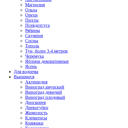
Магнолия
Ольха
Орехи
Пихты
Псевдотсуга
Рябины
Скумпия
Сосны
Тополь
Туи, более 3-4 метров
Черемуха
Яблони декоративные
Ясень
Для водоема
Вьющиеся
Актинидия
Виноград амурский
Виноград девичий
Виноград плодовый
Диоскорея
Древогубец
Жимолость
Клематисы
Княжики