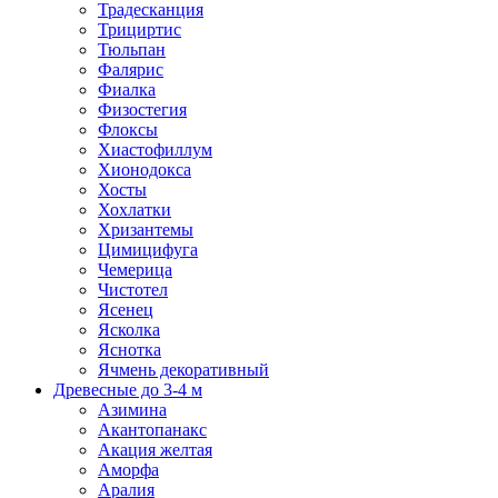
Традесканция
Трициртис
Тюльпан
Фалярис
Фиалка
Физостегия
Флоксы
Хиастофиллум
Хионодокса
Хосты
Хохлатки
Хризантемы
Цимицифуга
Чемерица
Чистотел
Ясенец
Ясколка
Яснотка
Ячмень декоративный
Древесные до 3-4 м
Азимина
Акантопанакс
Акация желтая
Аморфа
Аралия