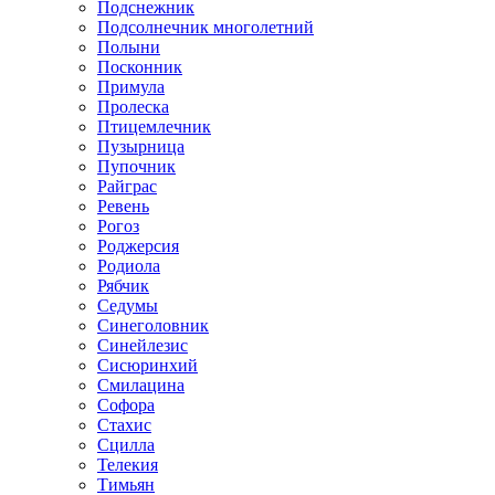
Подснежник
Подсолнечник многолетний
Полыни
Посконник
Примула
Пролеска
Птицемлечник
Пузырница
Пупочник
Райграс
Ревень
Рогоз
Роджерсия
Родиола
Рябчик
Седумы
Синеголовник
Синейлезис
Сисюринхий
Смилацина
Софора
Стахис
Сцилла
Телекия
Тимьян