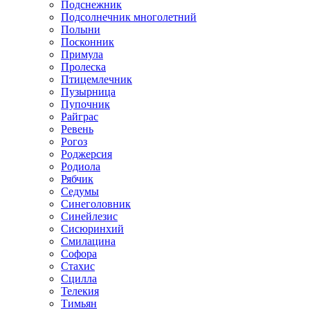
Подснежник
Подсолнечник многолетний
Полыни
Посконник
Примула
Пролеска
Птицемлечник
Пузырница
Пупочник
Райграс
Ревень
Рогоз
Роджерсия
Родиола
Рябчик
Седумы
Синеголовник
Синейлезис
Сисюринхий
Смилацина
Софора
Стахис
Сцилла
Телекия
Тимьян