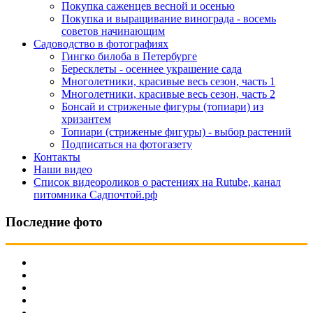
Покупка саженцев весной и осенью
Покупка и выращивание винограда - восемь
советов начинающим
Садоводство в фотографиях
Гингко билоба в Петербурге
Бересклеты - осеннее украшение сада
Многолетники, красивые весь сезон, часть 1
Многолетники, красивые весь сезон, часть 2
Бонсай и стриженые фигуры (топиари) из
хризантем
Топиари (стриженые фигуры) - выбор растений
Подписаться на фотогазету
Контакты
Наши видео
Список видеороликов о растениях на Rutube, канал
питомника Садпочтой.рф
Последние фото