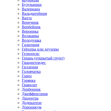
Бруннеры
Бузульники
Валериана
Вальдштейния
Вахта
Венечник
Вербейник
Вероника
Волжанка
Володушка
Гальтония
Гейхеры или хеухеры
Гелиопсис
Герань (открытый грунт)
Гиацинтоидес
Гилления
Головчатка
Горец
Горянка
Гравилат
Дербенник
Джефферсония
Дицентра
Додекатеон
Дороникум