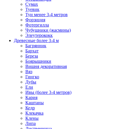
Сумах
Туевик
Туи менее 3-4 метров
Форзиция
Фотергилла
Чубушники (жасмины)
Элеутерококк
Древесные более 3-4 м
Багрянник
Бархат
Береза
Боярышники
Вишня декоративная
Вяз
Гингко
Дубы
Ели
Ивы (более 3-4 метров)
Кария
Каштаны
Кедр
Клекачка
Клены
Липа
Лиственница