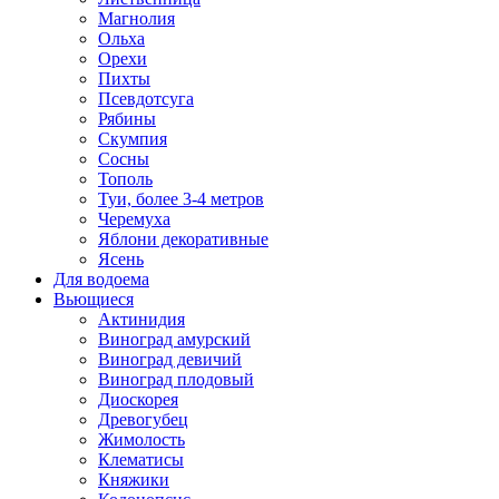
Магнолия
Ольха
Орехи
Пихты
Псевдотсуга
Рябины
Скумпия
Сосны
Тополь
Туи, более 3-4 метров
Черемуха
Яблони декоративные
Ясень
Для водоема
Вьющиеся
Актинидия
Виноград амурский
Виноград девичий
Виноград плодовый
Диоскорея
Древогубец
Жимолость
Клематисы
Княжики