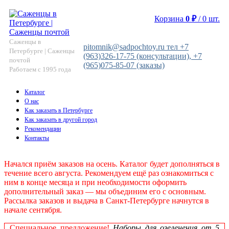
Корзина
0
₽
/
0
шт.
Саженцы в
pitomnik@sadpochtoy.ru тел +7
Петербурге | Саженцы
(963)326-17-75 (консультации), +7
почтой
(965)075-85-07 (заказы)
Работаем с 1995 года
Каталог
О нас
Как заказать в Петербурге
Как заказать в другой город
Рекомендации
Контакты
Начался приём заказов на осень. Каталог будет дополняться в
течение всего августа. Рекомендуем ещё раз ознакомиться с
ним в конце месяца и при необходимости оформить
дополнительный заказ — мы объединим его с основным.
Рассылка заказов и выдача в Санкт‑Петербурге начнутся в
начале сентября.
Специальное предложение!
Наборы для озеленения от 5