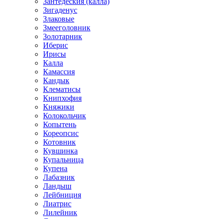
Зантедеския (калла)
Зигаденус
Злаковые
Змееголовник
Золотарник
Иберис
Ирисы
Калла
Камассия
Кандык
Клематисы
Книпхофия
Княжики
Колокольчик
Копытень
Кореопсис
Котовник
Кувшинка
Купальница
Купена
Лабазник
Ландыш
Лейбниция
Лиатрис
Лилейник