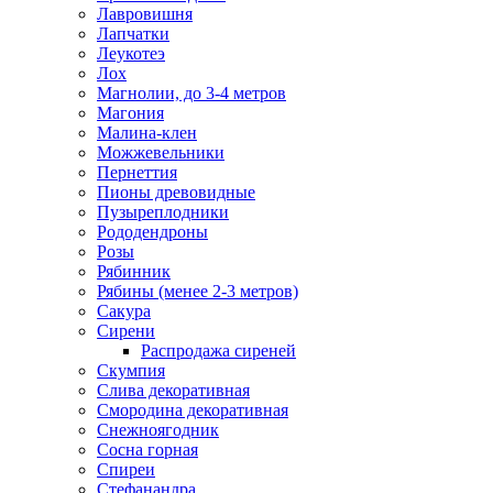
Лавровишня
Лапчатки
Леукотеэ
Лох
Магнолии, до 3-4 метров
Магония
Малина-клен
Можжевельники
Пернеттия
Пионы древовидные
Пузыреплодники
Рододендроны
Розы
Рябинник
Рябины (менее 2-3 метров)
Сакура
Сирени
Распродажа сиреней
Скумпия
Слива декоративная
Смородина декоративная
Снежноягодник
Сосна горная
Спиреи
Стефанандра