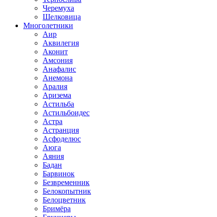
Черемуха
Шелковица
Многолетники
Аир
Аквилегия
Аконит
Амсония
Анафалис
Анемона
Аралия
Аризема
Астильба
Астильбоидес
Астра
Астранция
Асфоделюс
Аюга
Аяния
Бадан
Барвинок
Безвременник
Белокопытник
Белоцветник
Бримёра