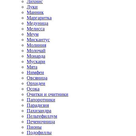
Лихнис
Луки
Манник
Маргаритка
Медуница
Мелисса
Меум
Мискантус
Молиния
Молочай
Монарда
Мускари
Мята
Нимфеи
Овсяница
Орхидеи
Осока
Очитки и очитники
Папоротники
Парадизия
Пахизандра
Пельтефиллум
Печеночница
Пионы
Подофиллы