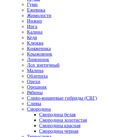
Гуми
Ежевика
Жимолости
Инжир
Ирга
Калина
Кедр
Клюква
Княженика
Крыжовник
Лимонник
Лох зонтичный
Малина
Облепиха
Орехи
Орешник
Рябины
Сливо-вишневые гибриды (СВГ)
Сливы
Смородина
Смородина белая
Смородина золотистая
Смородина красная
Смородина черная
Тернослива