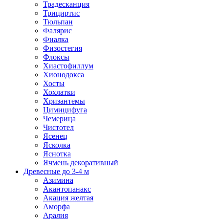
Традесканция
Трициртис
Тюльпан
Фалярис
Фиалка
Физостегия
Флоксы
Хиастофиллум
Хионодокса
Хосты
Хохлатки
Хризантемы
Цимицифуга
Чемерица
Чистотел
Ясенец
Ясколка
Яснотка
Ячмень декоративный
Древесные до 3-4 м
Азимина
Акантопанакс
Акация желтая
Аморфа
Аралия