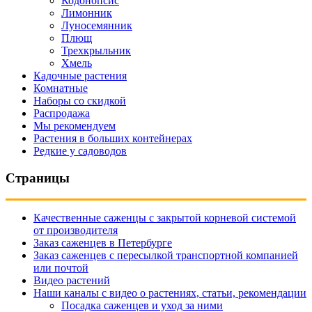
Кодонопсис
Лимонник
Луносемянник
Плющ
Трехкрыльник
Хмель
Кадочные растения
Комнатные
Наборы со скидкой
Распродажа
Мы рекомендуем
Растения в больших контейнерах
Редкие у садоводов
Страницы
Качественные саженцы с закрытой корневой системой
от производителя
Заказ саженцев в Петербурге
Заказ саженцев с пересылкой транспортной компанией
или почтой
Видео растений
Наши каналы с видео о растениях, статьи, рекомендации
Посадка саженцев и уход за ними