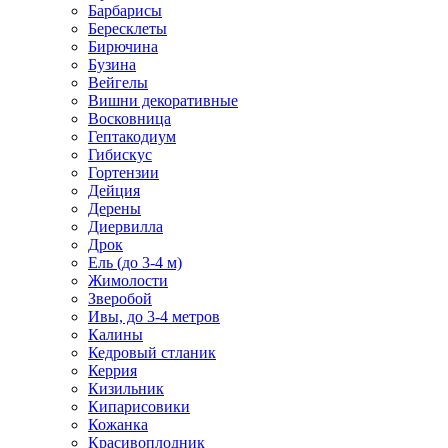
Барбарисы
Бересклеты
Бирючина
Бузина
Вейгелы
Вишни декоративные
Восковница
Гептакодиум
Гибискус
Гортензии
Дейция
Дерены
Диервилла
Дрок
Ель (до 3-4 м)
Жимолости
Зверобой
Ивы, до 3-4 метров
Калины
Кедровый стланик
Керрия
Кизильник
Кипарисовики
Кожанка
Красивоплодник