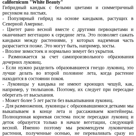
californicum "White Beauty"
Гибридный кандык с белыми цветами и симметричный
рисунком на листьях.
- Популярный гибрид на основе кандыков, растущих в
Северной Америке.
- Цветет рано весной вместе с другими первоцветами и
оканчивает вегетацию к середине лета. Это позволяет сажать
кандыки между растениями, у которых надземная часть
разрастается позже. Это могут быть, например, хосты.
- Вполне зимостоек и нормально зимует без укрытия.
- Размножается за счет самопроизвольного образования
дочерних луковиц.
- Если нужно разделить образовавшееся гнездо луковиц, это
лучше делать во второй половине лета, когда растение
находится в состоянии покоя.
- Луковицы у кандыка не имеют кроющих чешуй, как,
например, у тюльпанов. Поэтому, их следует при пересадке
оберегать от высыхания.
- Может более 5 лет расти без выкапывания луковиц.
- Для размножения, луковицы с образовавшимися детками мы
выкапываем в конце лета и рассаживаем контейнеры.
Полноценная корневая система после пересадки луковиц и
деток образуется только в начале вегетации, следующей
весной. Именно поэтому мы рекомендуем луковичные
растения, полученные осенью, не переваливать сразу из