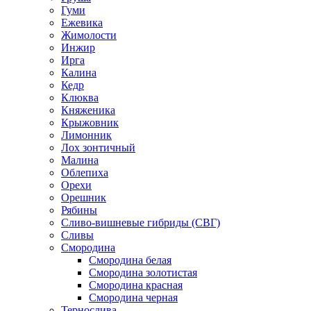
Гуми
Ежевика
Жимолости
Инжир
Ирга
Калина
Кедр
Клюква
Княженика
Крыжовник
Лимонник
Лох зонтичный
Малина
Облепиха
Орехи
Орешник
Рябины
Сливо-вишневые гибриды (СВГ)
Сливы
Смородина
Смородина белая
Смородина золотистая
Смородина красная
Смородина черная
Тернослива