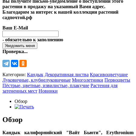
Вы получите письмо-уведомление о поступлении этого
растения в продажу на указанный Вами адрес.
Благодарим за интерес к нашей коллекции растений
садпочтой.рф
Ваш E-Mail
- обязательно к заполнению
Проверка...
Категории:
Кандык
Декоративная листва
Красивоцветущие
Луковичные, клубнелуковичные
Многолетники
Первоцветы
Пёстрые, цветные, извилистые, плакучие
Растения для
затененных мест
Новинки
Обзор
Обзор
Кандык калифорнийский "Вайт Бьюти", Erythronium