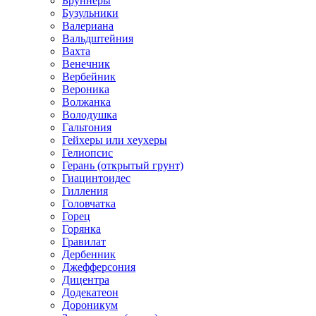
Бруннеры
Бузульники
Валериана
Вальдштейния
Вахта
Венечник
Вербейник
Вероника
Волжанка
Володушка
Гальтония
Гейхеры или хеухеры
Гелиопсис
Герань (открытый грунт)
Гиацинтоидес
Гилления
Головчатка
Горец
Горянка
Гравилат
Дербенник
Джефферсония
Дицентра
Додекатеон
Дороникум