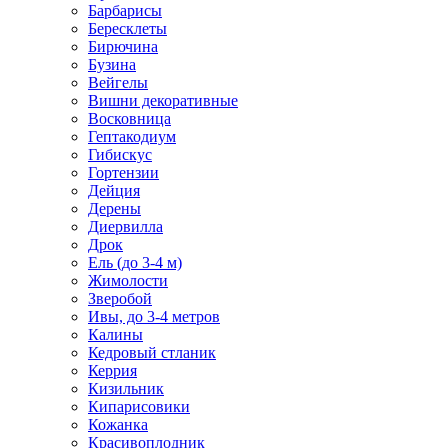
Барбарисы
Бересклеты
Бирючина
Бузина
Вейгелы
Вишни декоративные
Восковница
Гептакодиум
Гибискус
Гортензии
Дейция
Дерены
Диервилла
Дрок
Ель (до 3-4 м)
Жимолости
Зверобой
Ивы, до 3-4 метров
Калины
Кедровый стланик
Керрия
Кизильник
Кипарисовики
Кожанка
Красивоплодник