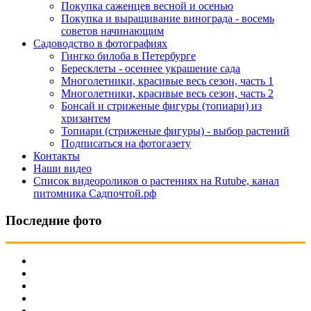
Покупка саженцев весной и осенью
Покупка и выращивание винограда - восемь
советов начинающим
Садоводство в фотографиях
Гингко билоба в Петербурге
Бересклеты - осеннее украшение сада
Многолетники, красивые весь сезон, часть 1
Многолетники, красивые весь сезон, часть 2
Бонсай и стриженые фигуры (топиари) из
хризантем
Топиари (стриженые фигуры) - выбор растений
Подписаться на фотогазету
Контакты
Наши видео
Список видеороликов о растениях на Rutube, канал
питомника Садпочтой.рф
Последние фото