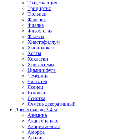
Традесканция
Трициртис
Тюльпан
Фалярис
Фиалка
Физостегия
Флоксы
Хиастофиллум
Хионодокса
Хосты
Хохлатки
Хризантемы
Цимицифуга
Чемерица
Чистотел
Ясенец
Ясколка
Яснотка
Ячмень декоративный
Древесные до 3-4 м
Азимина
Акантопанакс
Акация желтая
Аморфа
Аралия