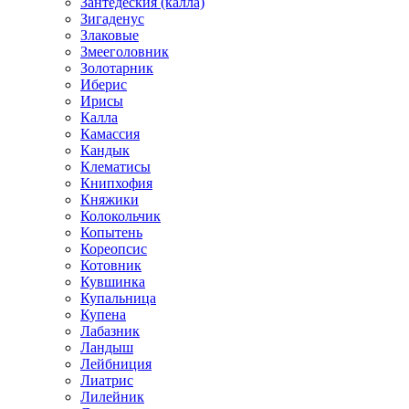
Зантедеския (калла)
Зигаденус
Злаковые
Змееголовник
Золотарник
Иберис
Ирисы
Калла
Камассия
Кандык
Клематисы
Книпхофия
Княжики
Колокольчик
Копытень
Кореопсис
Котовник
Кувшинка
Купальница
Купена
Лабазник
Ландыш
Лейбниция
Лиатрис
Лилейник