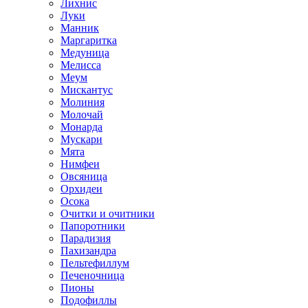
Лихнис
Луки
Манник
Маргаритка
Медуница
Мелисса
Меум
Мискантус
Молиния
Молочай
Монарда
Мускари
Мята
Нимфеи
Овсяница
Орхидеи
Осока
Очитки и очитники
Папоротники
Парадизия
Пахизандра
Пельтефиллум
Печеночница
Пионы
Подофиллы