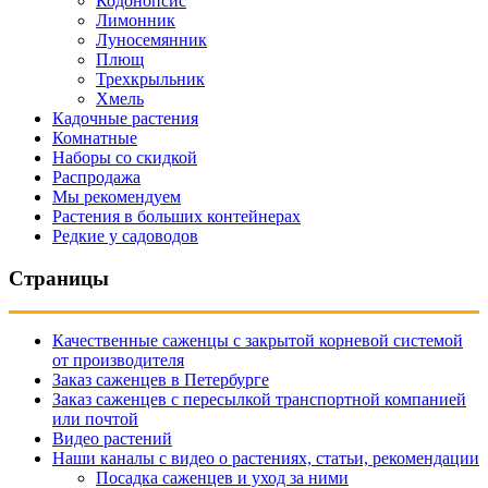
Кодонопсис
Лимонник
Луносемянник
Плющ
Трехкрыльник
Хмель
Кадочные растения
Комнатные
Наборы со скидкой
Распродажа
Мы рекомендуем
Растения в больших контейнерах
Редкие у садоводов
Страницы
Качественные саженцы с закрытой корневой системой
от производителя
Заказ саженцев в Петербурге
Заказ саженцев с пересылкой транспортной компанией
или почтой
Видео растений
Наши каналы с видео о растениях, статьи, рекомендации
Посадка саженцев и уход за ними