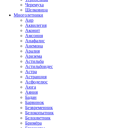
Черемуха
Шелковица
Многолетники
Аир
Аквилегия
Аконит
Амсония
Анафалис
Анемона
Аралия
Аризема
Астильба
Астильбоидес
Астра
Астранция
Асфоделюс
Аюга
Аяния
Бадан
Барвинок
Безвременник
Белокопытник
Белоцветник
Бримёра