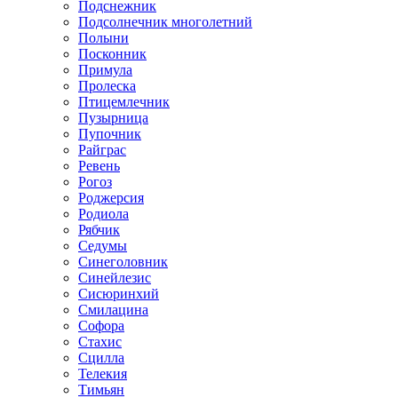
Подснежник
Подсолнечник многолетний
Полыни
Посконник
Примула
Пролеска
Птицемлечник
Пузырница
Пупочник
Райграс
Ревень
Рогоз
Роджерсия
Родиола
Рябчик
Седумы
Синеголовник
Синейлезис
Сисюринхий
Смилацина
Софора
Стахис
Сцилла
Телекия
Тимьян