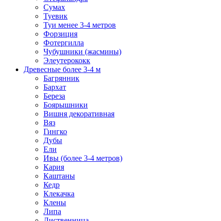
Сумах
Туевик
Туи менее 3-4 метров
Форзиция
Фотергилла
Чубушники (жасмины)
Элеутерококк
Древесные более 3-4 м
Багрянник
Бархат
Береза
Боярышники
Вишня декоративная
Вяз
Гингко
Дубы
Ели
Ивы (более 3-4 метров)
Кария
Каштаны
Кедр
Клекачка
Клены
Липа
Лиственница