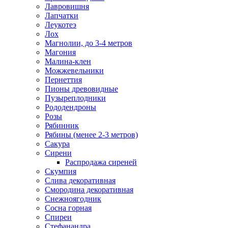
Лавровишня
Лапчатки
Леукотеэ
Лох
Магнолии, до 3-4 метров
Магония
Малина-клен
Можжевельники
Пернеттия
Пионы древовидные
Пузыреплодники
Рододендроны
Розы
Рябинник
Рябины (менее 2-3 метров)
Сакура
Сирени
Распродажа сиреней
Скумпия
Слива декоративная
Смородина декоративная
Снежноягодник
Сосна горная
Спиреи
Стефанандра