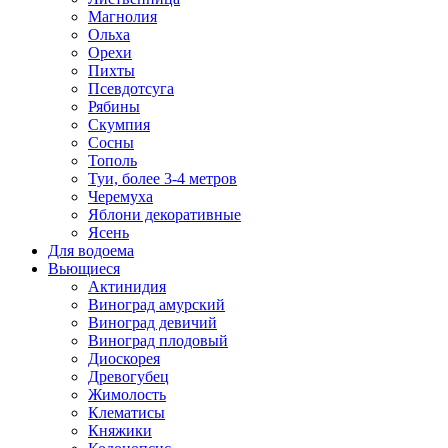
Магнолия
Ольха
Орехи
Пихты
Псевдотсуга
Рябины
Скумпия
Сосны
Тополь
Туи, более 3-4 метров
Черемуха
Яблони декоративные
Ясень
Для водоема
Вьющиеся
Актинидия
Виноград амурский
Виноград девичий
Виноград плодовый
Диоскорея
Древогубец
Жимолость
Клематисы
Княжики