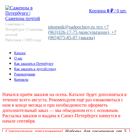
Корзина
0
₽
/
0
шт.
Саженцы в
pitomnik@sadpochtoy.ru тел +7
Петербурге | Саженцы
(963)326-17-75 (консультации), +7
почтой
(965)075-85-07 (заказы)
Работаем с 1995 года
Каталог
О нас
Как заказать в Петербурге
Как заказать в другой город
Рекомендации
Контакты
Начался приём заказов на осень. Каталог будет дополняться в
течение всего августа. Рекомендуем ещё раз ознакомиться с
ним в конце месяца и при необходимости оформить
дополнительный заказ — мы объединим его с основным.
Рассылка заказов и выдача в Санкт‑Петербурге начнутся в
начале сентября.
Специальное предложение!
Наборы для озеленения от 5