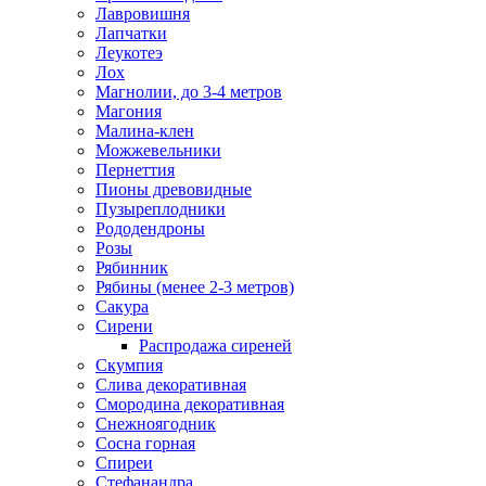
Лавровишня
Лапчатки
Леукотеэ
Лох
Магнолии, до 3-4 метров
Магония
Малина-клен
Можжевельники
Пернеттия
Пионы древовидные
Пузыреплодники
Рододендроны
Розы
Рябинник
Рябины (менее 2-3 метров)
Сакура
Сирени
Распродажа сиреней
Скумпия
Слива декоративная
Смородина декоративная
Снежноягодник
Сосна горная
Спиреи
Стефанандра