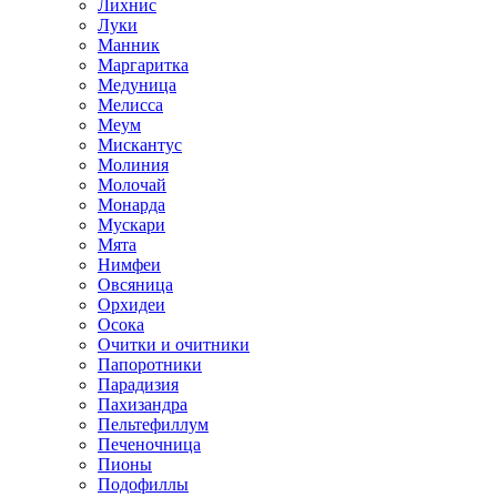
Лихнис
Луки
Манник
Маргаритка
Медуница
Мелисса
Меум
Мискантус
Молиния
Молочай
Монарда
Мускари
Мята
Нимфеи
Овсяница
Орхидеи
Осока
Очитки и очитники
Папоротники
Парадизия
Пахизандра
Пельтефиллум
Печеночница
Пионы
Подофиллы