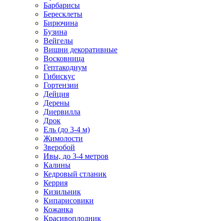
Барбарисы
Бересклеты
Бирючина
Бузина
Вейгелы
Вишни декоративные
Восковница
Гептакодиум
Гибискус
Гортензии
Дейция
Дерены
Диервилла
Дрок
Ель (до 3-4 м)
Жимолости
Зверобой
Ивы, до 3-4 метров
Калины
Кедровый стланик
Керрия
Кизильник
Кипарисовики
Кожанка
Красивоплодник