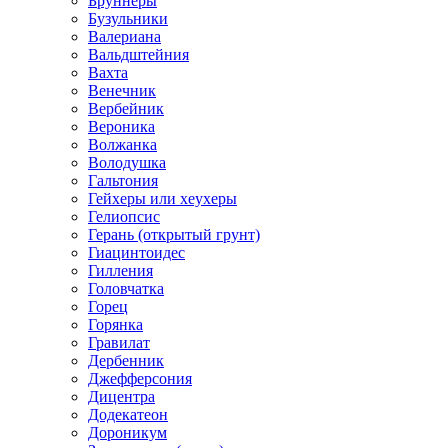
Бруннеры
Бузульники
Валериана
Вальдштейния
Вахта
Венечник
Вербейник
Вероника
Волжанка
Володушка
Гальтония
Гейхеры или хеухеры
Гелиопсис
Герань (открытый грунт)
Гиацинтоидес
Гилления
Головчатка
Горец
Горянка
Гравилат
Дербенник
Джефферсония
Дицентра
Додекатеон
Дороникум