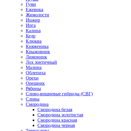
Гуми
Ежевика
Жимолости
Инжир
Ирга
Калина
Кедр
Клюква
Княженика
Крыжовник
Лимонник
Лох зонтичный
Малина
Облепиха
Орехи
Орешник
Рябины
Сливо-вишневые гибриды (СВГ)
Сливы
Смородина
Смородина белая
Смородина золотистая
Смородина красная
Смородина черная
Тернослива