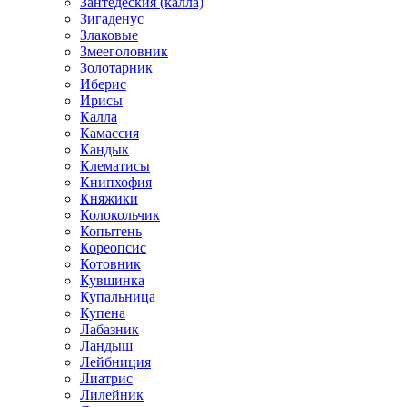
Зантедеския (калла)
Зигаденус
Злаковые
Змееголовник
Золотарник
Иберис
Ирисы
Калла
Камассия
Кандык
Клематисы
Книпхофия
Княжики
Колокольчик
Копытень
Кореопсис
Котовник
Кувшинка
Купальница
Купена
Лабазник
Ландыш
Лейбниция
Лиатрис
Лилейник