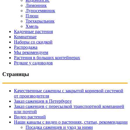
Кодонопсис
Лимонник
Луносемянник
Плющ
Трехкрыльник
Хмель
Кадочные растения
Комнатные
Наборы со скидкой
Распродажа
Мы рекомендуем
Растения в больших контейнерах
Редкие у садоводов
Страницы
Качественные саженцы с закрытой корневой системой
от производителя
Заказ саженцев в Петербурге
Заказ саженцев с пересылкой транспортной компанией
или почтой
Видео растений
Наши каналы с видео о растениях, статьи, рекомендации
Посадка саженцев и уход за ними