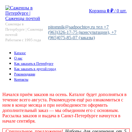
Корзина
0
₽
/
0
шт.
Саженцы в
pitomnik@sadpochtoy.ru тел +7
Петербурге | Саженцы
(963)326-17-75 (консультации), +7
почтой
(965)075-85-07 (заказы)
Работаем с 1995 года
Каталог
О нас
Как заказать в Петербурге
Как заказать в другой город
Рекомендации
Контакты
Начался приём заказов на осень. Каталог будет дополняться в
течение всего августа. Рекомендуем ещё раз ознакомиться с
ним в конце месяца и при необходимости оформить
дополнительный заказ — мы объединим его с основным.
Рассылка заказов и выдача в Санкт‑Петербурге начнутся в
начале сентября.
Специальное предложение!
Наборы для озеленения от 5