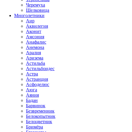
Черемуха
Шелковица
Многолетники
Аир
Аквилегия
Аконит
Амсония
Анафалис
Анемона
Аралия
Аризема
Астильба
Астильбоидес
Астра
Астранция
Асфоделюс
Аюга
Аяния
Бадан
Барвинок
Безвременник
Белокопытник
Белоцветник
Бримёра