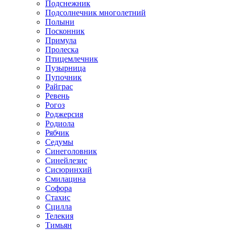
Подснежник
Подсолнечник многолетний
Полыни
Посконник
Примула
Пролеска
Птицемлечник
Пузырница
Пупочник
Райграс
Ревень
Рогоз
Роджерсия
Родиола
Рябчик
Седумы
Синеголовник
Синейлезис
Сисюринхий
Смилацина
Софора
Стахис
Сцилла
Телекия
Тимьян