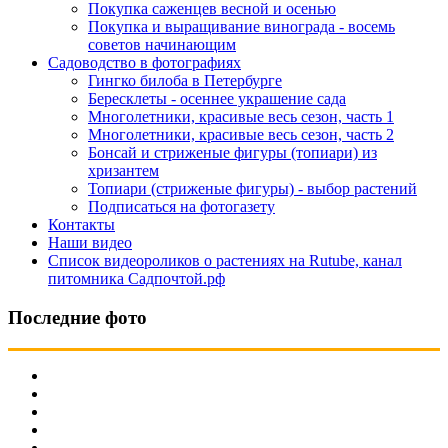
Покупка саженцев весной и осенью
Покупка и выращивание винограда - восемь
советов начинающим
Садоводство в фотографиях
Гингко билоба в Петербурге
Бересклеты - осеннее украшение сада
Многолетники, красивые весь сезон, часть 1
Многолетники, красивые весь сезон, часть 2
Бонсай и стриженые фигуры (топиари) из
хризантем
Топиари (стриженые фигуры) - выбор растений
Подписаться на фотогазету
Контакты
Наши видео
Список видеороликов о растениях на Rutube, канал
питомника Садпочтой.рф
Последние фото