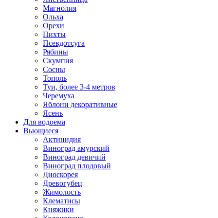
Магнолия
Ольха
Орехи
Пихты
Псевдотсуга
Рябины
Скумпия
Сосны
Тополь
Туи, более 3-4 метров
Черемуха
Яблони декоративные
Ясень
Для водоема
Вьющиеся
Актинидия
Виноград амурский
Виноград девичий
Виноград плодовый
Диоскорея
Древогубец
Жимолость
Клематисы
Княжики