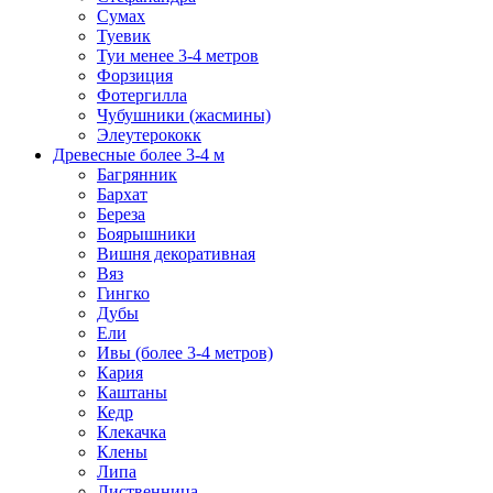
Сумах
Туевик
Туи менее 3-4 метров
Форзиция
Фотергилла
Чубушники (жасмины)
Элеутерококк
Древесные более 3-4 м
Багрянник
Бархат
Береза
Боярышники
Вишня декоративная
Вяз
Гингко
Дубы
Ели
Ивы (более 3-4 метров)
Кария
Каштаны
Кедр
Клекачка
Клены
Липа
Лиственница