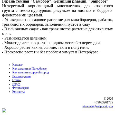
Герань темная "Самобор", Geranium phaeum, "Samobor"
Интересный корневищный многолетник для открытого
грунта с темно-пурпурным рисунком на листьях и бордово-
фиолетовыми цветами.
- Универсальное садовое растение для миксбордеров, рабаток,
травянистых бордюров, заполнения пустот в саду.
- В пейзажных садах - как травянистое растение для открытых
мест.
- Размножается делением.
- Может длительно расти на одном месте без пересадки.
- Хорошо растет как на солнце, так и в полутени.
- Прекрасно растет и без проблем зимует в Петербурге.
Каталог
Как заказать в Петербурге
Как заказать в другой город
Рекомендации
Статьи
Видео
Фотогалерея
Контакты
© 2026
+79633261775
pitomnik@sadpochtoy.ru