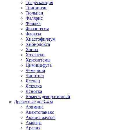
Традесканция
Трициртис
Тюльпан
Фалярис
Фиалка
Физостегия
Флоксы
Хиастофиллум
Хионодокса
Хосты
Хохлатки
Хризантемы
Цимицифуга
Чемерица
Чистотел
Ясенец
Ясколка
Яснотка
Ячмень декоративный
Древесные до 3-4 м
Азимина
Акантопанакс
Акация желтая
Аморфа
Аралия