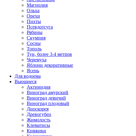
Магнолия
Ольха
Орехи
Пихты
Псевдотсуга
Рябины
Скумпия
Сосны
Тополь
Туи, более 3-4 метров
Черемуха
Яблони декоративные
Ясень
Для водоема
Вьющиеся
Актинидия
Виноград амурский
Виноград девичий
Виноград плодовый
Диоскорея
Древогубец
Жимолость
Клематисы
Княжики