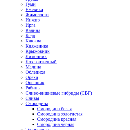
Гуми
Ежевика
Жимолости
Инжир
Ирга
Калина
Кедр
Клюква
Княженика
Крыжовник
Лимонник
Лох зонтичный
Малина
Облепиха
Орехи
Орешник
Рябины
Сливо-вишневые гибриды (СВГ)
Сливы
Смородина
Смородина белая
Смородина золотистая
Смородина красная
Смородина черная
Тернослива