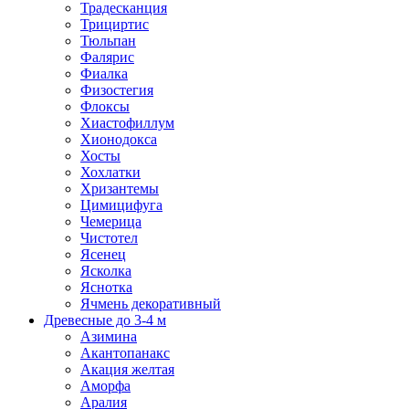
Традесканция
Трициртис
Тюльпан
Фалярис
Фиалка
Физостегия
Флоксы
Хиастофиллум
Хионодокса
Хосты
Хохлатки
Хризантемы
Цимицифуга
Чемерица
Чистотел
Ясенец
Ясколка
Яснотка
Ячмень декоративный
Древесные до 3-4 м
Азимина
Акантопанакс
Акация желтая
Аморфа
Аралия