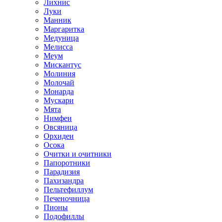
Лихнис
Луки
Манник
Маргаритка
Медуница
Мелисса
Меум
Мискантус
Молиния
Молочай
Монарда
Мускари
Мята
Нимфеи
Овсяница
Орхидеи
Осока
Очитки и очитники
Папоротники
Парадизия
Пахизандра
Пельтефиллум
Печеночница
Пионы
Подофиллы