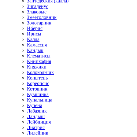
Зантедеския (калла)
Зигаденус
Злаковые
Змееголовник
Золотарник
Иберис
Ирисы
Калла
Камассия
Кандык
Клематисы
Книпхофия
Княжики
Колокольчик
Копытень
Кореопсис
Котовник
Кувшинка
Купальница
Купена
Лабазник
Ландыш
Лейбниция
Лиатрис
Лилейник