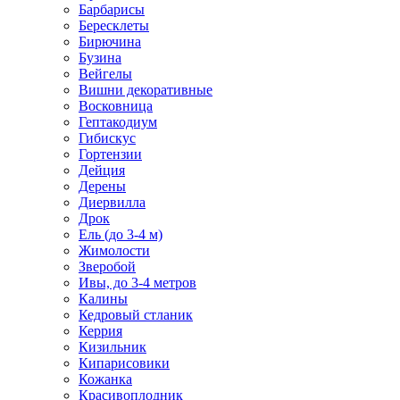
Барбарисы
Бересклеты
Бирючина
Бузина
Вейгелы
Вишни декоративные
Восковница
Гептакодиум
Гибискус
Гортензии
Дейция
Дерены
Диервилла
Дрок
Ель (до 3-4 м)
Жимолости
Зверобой
Ивы, до 3-4 метров
Калины
Кедровый стланик
Керрия
Кизильник
Кипарисовики
Кожанка
Красивоплодник