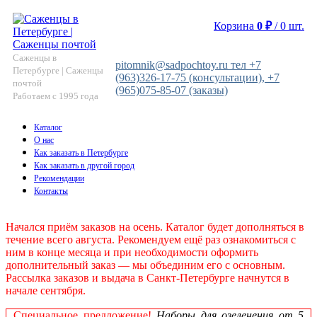
Корзина
0
₽
/
0
шт.
Саженцы в
pitomnik@sadpochtoy.ru тел +7
Петербурге | Саженцы
(963)326-17-75 (консультации), +7
почтой
(965)075-85-07 (заказы)
Работаем с 1995 года
Каталог
О нас
Как заказать в Петербурге
Как заказать в другой город
Рекомендации
Контакты
Начался приём заказов на осень. Каталог будет дополняться в
течение всего августа. Рекомендуем ещё раз ознакомиться с
ним в конце месяца и при необходимости оформить
дополнительный заказ — мы объединим его с основным.
Рассылка заказов и выдача в Санкт‑Петербурге начнутся в
начале сентября.
Специальное предложение!
Наборы для озеленения от 5