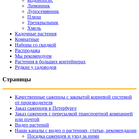
Кодонопсис
Лимонник
Луносемянник
Плющ
Трехкрыльник
Хмель
Кадочные растения
Комнатные
Наборы со скидкой
Распродажа
Мы рекомендуем
Растения в больших контейнерах
Редкие у садоводов
Страницы
Качественные саженцы с закрытой корневой системой
от производителя
Заказ саженцев в Петербурге
Заказ саженцев с пересылкой транспортной компанией
или почтой
Видео растений
Наши каналы с видео о растениях, статьи, рекомендации
Посадка саженцев и уход за ними