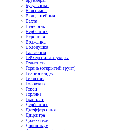
Бруннеры
Бузульники
Валериана
Вальдштейния
Вахта
Венечник
Вербейник
Вероника
Волжанка
Володушка
Гальтония
Гейхеры или хеухеры
Гелиопсис
Герань (открытый грунт)
Гиацинтоидес
Гилления
Головчатка
Горец
Горянка
Гравилат
Дербенник
Джефферсония
Дицентра
Додекатеон
Дороникум