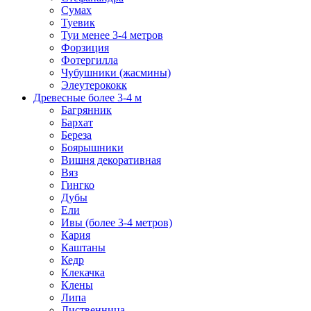
Сумах
Туевик
Туи менее 3-4 метров
Форзиция
Фотергилла
Чубушники (жасмины)
Элеутерококк
Древесные более 3-4 м
Багрянник
Бархат
Береза
Боярышники
Вишня декоративная
Вяз
Гингко
Дубы
Ели
Ивы (более 3-4 метров)
Кария
Каштаны
Кедр
Клекачка
Клены
Липа
Лиственница