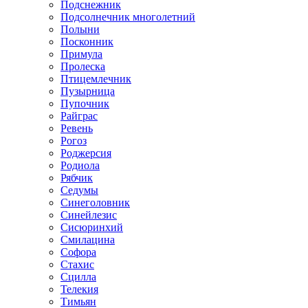
Подснежник
Подсолнечник многолетний
Полыни
Посконник
Примула
Пролеска
Птицемлечник
Пузырница
Пупочник
Райграс
Ревень
Рогоз
Роджерсия
Родиола
Рябчик
Седумы
Синеголовник
Синейлезис
Сисюринхий
Смилацина
Софора
Стахис
Сцилла
Телекия
Тимьян