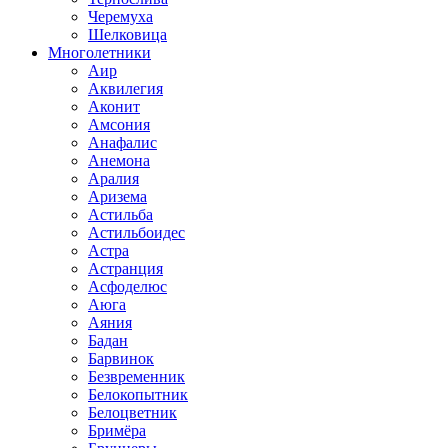
Черемуха
Шелковица
Многолетники
Аир
Аквилегия
Аконит
Амсония
Анафалис
Анемона
Аралия
Аризема
Астильба
Астильбоидес
Астра
Астранция
Асфоделюс
Аюга
Аяния
Бадан
Барвинок
Безвременник
Белокопытник
Белоцветник
Бримёра