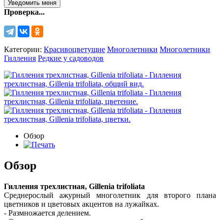
Проверка...
Категории:
Красивоцветущие
Многолетники
Многолетники
Гилления
Редкие у садоводов
Обзор
Обзор
Гилления трехлистная, Gillenia trifoliata
Среднерослый ажурный многолетник для второго плана
цветников и цветовых акцентов на лужайках.
- Размножается делением.