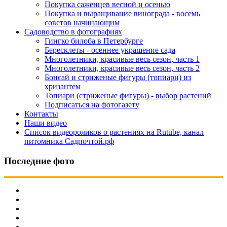
Покупка саженцев весной и осенью
Покупка и выращивание винограда - восемь
советов начинающим
Садоводство в фотографиях
Гингко билоба в Петербурге
Бересклеты - осеннее украшение сада
Многолетники, красивые весь сезон, часть 1
Многолетники, красивые весь сезон, часть 2
Бонсай и стриженые фигуры (топиари) из
хризантем
Топиари (стриженые фигуры) - выбор растений
Подписаться на фотогазету
Контакты
Наши видео
Список видеороликов о растениях на Rutube, канал
питомника Садпочтой.рф
Последние фото