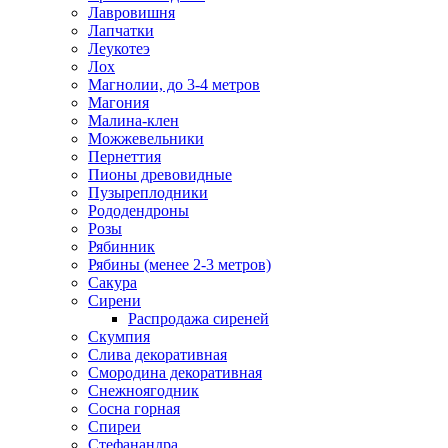
Лавровишня
Лапчатки
Леукотеэ
Лох
Магнолии, до 3-4 метров
Магония
Малина-клен
Можжевельники
Пернеттия
Пионы древовидные
Пузыреплодники
Рододендроны
Розы
Рябинник
Рябины (менее 2-3 метров)
Сакура
Сирени
Распродажа сиреней
Скумпия
Слива декоративная
Смородина декоративная
Снежноягодник
Сосна горная
Спиреи
Стефанандра