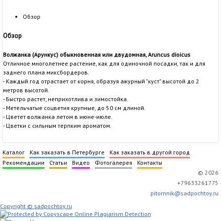
Обзор
Обзор
Волжанка (Арункус) обыкновенная или двудомная, Aruncus dioicus
Отличное многолетнее растение, как для одиночной посадки, так и для
заднего плана миксбордеров.
- Каждый год отрастает от корня, образуя ажурный "куст" высотой до 2
метров высотой.
- Быстро растет, неприхотлива и зимостойка.
- Метельчатые соцветия крупные, до 50 см длиной.
- Цветет волжанка летом в июне-июле.
- Цветки с сильным терпким ароматом.
Каталог
Как заказать в Петербурге
Как заказать в другой город
Рекомендации
Статьи
Видео
Фотогалерея
Контакты
© 2026
+79633261775
pitomnik@sadpochtoy.ru
Copyright © sadpochtoy.ru