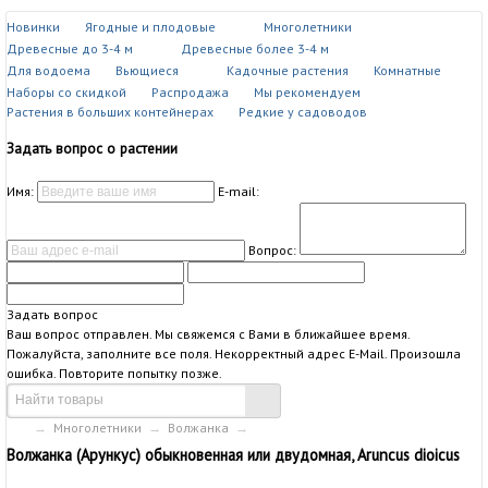
Новинки
Ягодные и плодовые
Многолетники
Древесные до 3-4 м
Древесные более 3-4 м
Для водоема
Вьющиеся
Кадочные растения
Комнатные
Наборы со скидкой
Распродажа
Мы рекомендуем
Растения в больших контейнерах
Редкие у садоводов
Задать вопрос о растении
Имя:
E-mail:
Вопрос:
Задать вопрос
Ваш вопрос отправлен. Мы свяжемся с Вами в ближайшее время.
Пожалуйста, заполните все поля.
Некорректный адрес E-Mail.
Произошла
ошибка. Повторите попытку позже.
→
Многолетники
→
Волжанка
→
Волжанка (Арункус) обыкновенная или двудомная, Aruncus dioicus