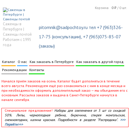
Корзина
0
₽
/
0
шт.
Саженцы в
pitomnik@sadpochtoy.ru тел +7 (963)326-
Петербурге |
Саженцы почтой
17-75 (консультации), +7 (965)075-85-07
Работаем с 1995
года
(заказы)
Каталог
О нас
Как заказать в Петербурге
Как заказать в другой город
Рекомендации
Контакты
Начался приём заказов на осень. Каталог будет дополняться в течение
всего августа. Рекомендуем ещё раз ознакомиться с ним в конце месяца и
при необходимости оформить дополнительный заказ — мы объединим его с
основным. Рассылка заказов и выдача в Санкт‑Петербурге начнутся в
начале сентября.
Специальное предложение!
Наборы для озеленения от 5 шт со скидкой
50%. Липы, черноплодная рябина, бирючина, спирея монгольская,
снежноягодник, калина красная. Подробности в разделе "Распродажа".
>>>
Перейти>>>