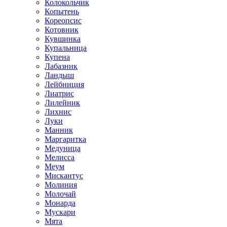
Колокольчик
Копытень
Кореопсис
Котовник
Кувшинка
Купальница
Купена
Лабазник
Ландыш
Лейбниция
Лиатрис
Лилейник
Лихнис
Луки
Манник
Маргаритка
Медуница
Мелисса
Меум
Мискантус
Молиния
Молочай
Монарда
Мускари
Мята