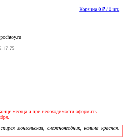
Корзина
0
₽
/
0
шт.
pochtoy.ru
6-17-75
в конце месяца и при необходимости оформить
бря.
ирея монгольская, снежноягодник, калина красная.