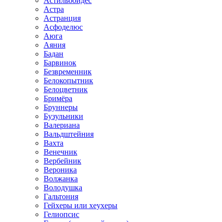
Астильбоидес
Астра
Астранция
Асфоделюс
Аюга
Аяния
Бадан
Барвинок
Безвременник
Белокопытник
Белоцветник
Бримёра
Бруннеры
Бузульники
Валериана
Вальдштейния
Вахта
Венечник
Вербейник
Вероника
Волжанка
Володушка
Гальтония
Гейхеры или хеухеры
Гелиопсис