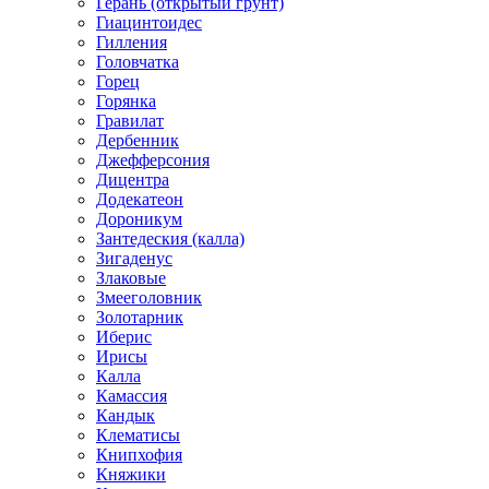
Герань (открытый грунт)
Гиацинтоидес
Гилления
Головчатка
Горец
Горянка
Гравилат
Дербенник
Джефферсония
Дицентра
Додекатеон
Дороникум
Зантедеския (калла)
Зигаденус
Злаковые
Змееголовник
Золотарник
Иберис
Ирисы
Калла
Камассия
Кандык
Клематисы
Книпхофия
Княжики