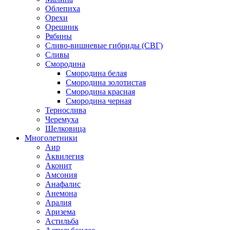
Облепиха
Орехи
Орешник
Рябины
Сливо-вишневые гибриды (СВГ)
Сливы
Смородина
Смородина белая
Смородина золотистая
Смородина красная
Смородина черная
Тернослива
Черемуха
Шелковица
Многолетники
Аир
Аквилегия
Аконит
Амсония
Анафалис
Анемона
Аралия
Аризема
Астильба