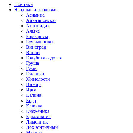
Новинки
Ягодные и плодовые
Азимина
Айва японская
Актинидия
Алыча
Барбарисы
Боярышники
Виноград
Вишня
Голубика садовая
Груша
Гуми
Ежевика
Жимолости
Инжир
Ирга
Калина
Кедр
Клюква
Княженика
Крыжовник
Лимонник
Лох зонтичный
Малина