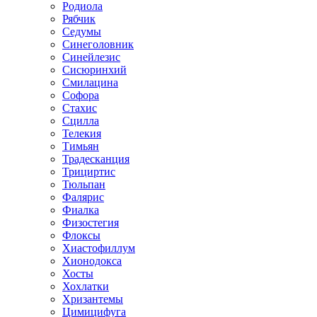
Родиола
Рябчик
Седумы
Синеголовник
Синейлезис
Сисюринхий
Смилацина
Софора
Стахис
Сцилла
Телекия
Тимьян
Традесканция
Трициртис
Тюльпан
Фалярис
Фиалка
Физостегия
Флоксы
Хиастофиллум
Хионодокса
Хосты
Хохлатки
Хризантемы
Цимицифуга