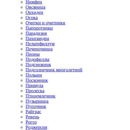
Нимфеи
Овсяница
Орхидеи
Осока
Очитки и очитники
Папоротники
Парадизия
Пахизандра
Пельтефиллум
Печеночница
Пионы
Подофиллы
Подснежник
Подсолнечник многолетний
Полыни
Посконник
Примула
Пролеска
Птицемлечник
Пузырница
Пупочник
Райграс
Ревень
Рогоз
Роджерсия