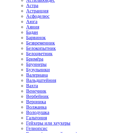
Астильбоидес
Астра
Астранция
Асфоделюс
Аюга
Аяния
Бадан
Барвинок
Безвременник
Белокопытник
Белоцветник
Бримёра
Бруннеры
Бузульники
Валериана
Вальдштейния
Вахта
Венечник
Вербейник
Вероника
Волжанка
Володушка
Гальтония
Гейхеры или хеухеры
Гелиопсис