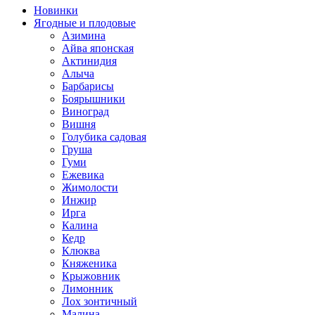
Новинки
Ягодные и плодовые
Азимина
Айва японская
Актинидия
Алыча
Барбарисы
Боярышники
Виноград
Вишня
Голубика садовая
Груша
Гуми
Ежевика
Жимолости
Инжир
Ирга
Калина
Кедр
Клюква
Княженика
Крыжовник
Лимонник
Лох зонтичный
Малина