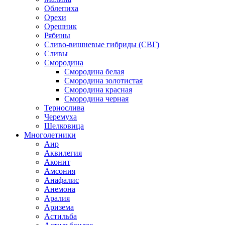
Облепиха
Орехи
Орешник
Рябины
Сливо-вишневые гибриды (СВГ)
Сливы
Смородина
Смородина белая
Смородина золотистая
Смородина красная
Смородина черная
Тернослива
Черемуха
Шелковица
Многолетники
Аир
Аквилегия
Аконит
Амсония
Анафалис
Анемона
Аралия
Аризема
Астильба