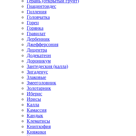
Герань (открытый грунт)
Гиацинтоидес
Гилления
Головчатка
Горец
Горянка
Гравилат
Дербенник
Джефферсония
Дицентра
Додекатеон
Дороникум
Зантедеския (калла)
Зигаденус
Злаковые
Змееголовник
Золотарник
Иберис
Ирисы
Калла
Камассия
Кандык
Клематисы
Книпхофия
Княжики