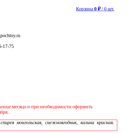
Корзина
0
₽
/
0
шт.
pochtoy.ru
6-17-75
в конце месяца и при необходимости оформить
бря.
ирея монгольская, снежноягодник, калина красная.