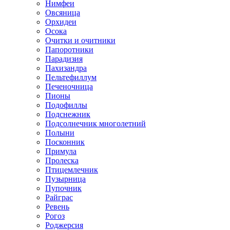
Нимфеи
Овсяница
Орхидеи
Осока
Очитки и очитники
Папоротники
Парадизия
Пахизандра
Пельтефиллум
Печеночница
Пионы
Подофиллы
Подснежник
Подсолнечник многолетний
Полыни
Посконник
Примула
Пролеска
Птицемлечник
Пузырница
Пупочник
Райграс
Ревень
Рогоз
Роджерсия