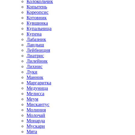
Колокольчик
Копытень
Кореопсис
Котовник
Кувшинка
Купальница
Купена
Лабазник
Ландыш
Лейбниция
Лиатрис
Лилейник
Лихнис
Луки
Манник
Маргаритка
Медуница
Мелисса
Меум
Мискантус
Молиния
Молочай
Монарда
Мускари
Мята