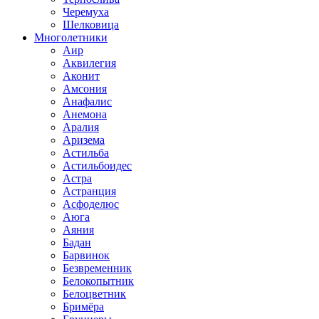
Черемуха
Шелковица
Многолетники
Аир
Аквилегия
Аконит
Амсония
Анафалис
Анемона
Аралия
Аризема
Астильба
Астильбоидес
Астра
Астранция
Асфоделюс
Аюга
Аяния
Бадан
Барвинок
Безвременник
Белокопытник
Белоцветник
Бримёра