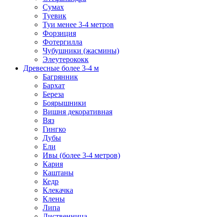
Сумах
Туевик
Туи менее 3-4 метров
Форзиция
Фотергилла
Чубушники (жасмины)
Элеутерококк
Древесные более 3-4 м
Багрянник
Бархат
Береза
Боярышники
Вишня декоративная
Вяз
Гингко
Дубы
Ели
Ивы (более 3-4 метров)
Кария
Каштаны
Кедр
Клекачка
Клены
Липа
Лиственница