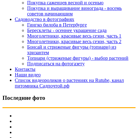
Покупка саженцев весной и осенью
Покупка и выращивание винограда - восемь
советов начинающим
Садоводство в фотографиях
Гингко билоба в Петербурге
Бересклеты - осеннее украшение сада
Многолетники, красивые весь сезон, часть 1
Многолетники, красивые весь сезон, часть 2
Бонсай и стриженые фигуры (топиари) из
хризантем
Топиари (стриженые фигуры) - выбор растений
Подписаться на фотогазету
Контакты
Наши видео
Список видеороликов о растениях на Rutube, канал
питомника Садпочтой.рф
Последние фото