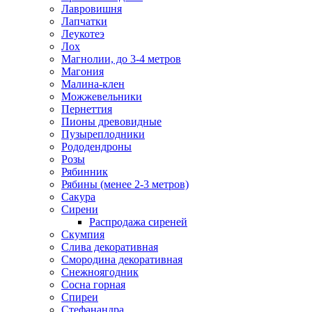
Лавровишня
Лапчатки
Леукотеэ
Лох
Магнолии, до 3-4 метров
Магония
Малина-клен
Можжевельники
Пернеттия
Пионы древовидные
Пузыреплодники
Рододендроны
Розы
Рябинник
Рябины (менее 2-3 метров)
Сакура
Сирени
Распродажа сиреней
Скумпия
Слива декоративная
Смородина декоративная
Снежноягодник
Сосна горная
Спиреи
Стефанандра