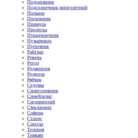
Подснежник
Подсолнечник многолетний
Полыни
Посконник
Примула
Пролеска
Птицемлечник
Пузырница
Пупочник
Райграс
Ревень
Рогоз
Роджерсия
Родиола
Рябчик
Седумы
Синеголовник
Синейлезис
Сисюринхий
Смилацина
Софора
Стахис
Сцилла
Телекия
Тимьян