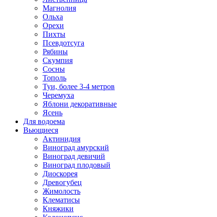
Магнолия
Ольха
Орехи
Пихты
Псевдотсуга
Рябины
Скумпия
Сосны
Тополь
Туи, более 3-4 метров
Черемуха
Яблони декоративные
Ясень
Для водоема
Вьющиеся
Актинидия
Виноград амурский
Виноград девичий
Виноград плодовый
Диоскорея
Древогубец
Жимолость
Клематисы
Княжики