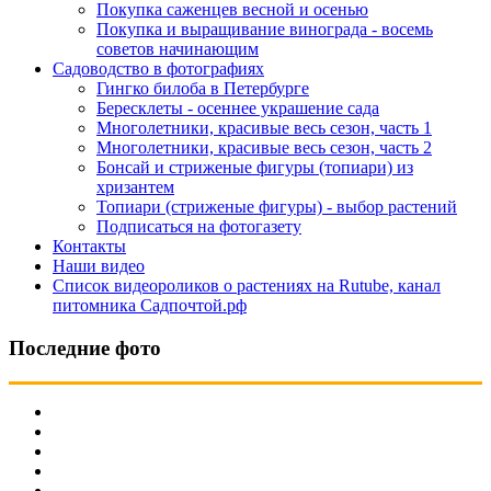
Покупка саженцев весной и осенью
Покупка и выращивание винограда - восемь
советов начинающим
Садоводство в фотографиях
Гингко билоба в Петербурге
Бересклеты - осеннее украшение сада
Многолетники, красивые весь сезон, часть 1
Многолетники, красивые весь сезон, часть 2
Бонсай и стриженые фигуры (топиари) из
хризантем
Топиари (стриженые фигуры) - выбор растений
Подписаться на фотогазету
Контакты
Наши видео
Список видеороликов о растениях на Rutube, канал
питомника Садпочтой.рф
Последние фото