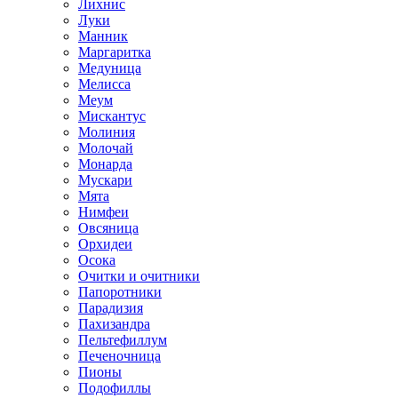
Лихнис
Луки
Манник
Маргаритка
Медуница
Мелисса
Меум
Мискантус
Молиния
Молочай
Монарда
Мускари
Мята
Нимфеи
Овсяница
Орхидеи
Осока
Очитки и очитники
Папоротники
Парадизия
Пахизандра
Пельтефиллум
Печеночница
Пионы
Подофиллы