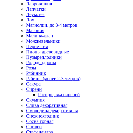
Лавровишня
Лапчатки
Леукотеэ
Лох
Магнолии, до 3-4 метров
Магония
Малина-клен
Можжевельники
Пернеттия
Пионы древовидные
Пузыреплодники
Рододендроны
Розы
Рябинник
Рябины (менее 2-3 метров)
Сакура
Сирени
Распродажа сиреней
Скумпия
Слива декоративная
Смородина декоративная
Снежноягодник
Сосна горная
Спиреи
Стефанандра