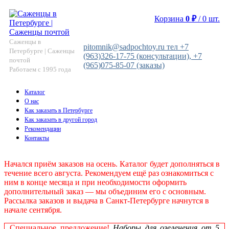
Корзина
0
₽
/
0
шт.
Саженцы в
pitomnik@sadpochtoy.ru тел +7
Петербурге | Саженцы
(963)326-17-75 (консультации), +7
почтой
(965)075-85-07 (заказы)
Работаем с 1995 года
Каталог
О нас
Как заказать в Петербурге
Как заказать в другой город
Рекомендации
Контакты
Начался приём заказов на осень. Каталог будет дополняться в
течение всего августа. Рекомендуем ещё раз ознакомиться с
ним в конце месяца и при необходимости оформить
дополнительный заказ — мы объединим его с основным.
Рассылка заказов и выдача в Санкт‑Петербурге начнутся в
начале сентября.
Специальное предложение!
Наборы для озеленения от 5