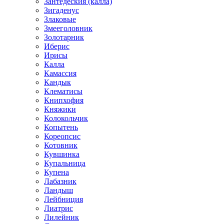
Зантедеския (калла)
Зигаденус
Злаковые
Змееголовник
Золотарник
Иберис
Ирисы
Калла
Камассия
Кандык
Клематисы
Книпхофия
Княжики
Колокольчик
Копытень
Кореопсис
Котовник
Кувшинка
Купальница
Купена
Лабазник
Ландыш
Лейбниция
Лиатрис
Лилейник