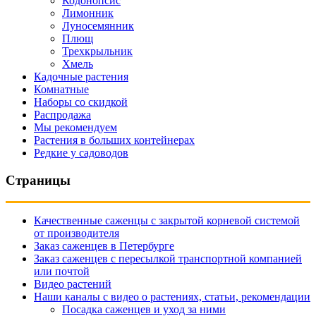
Кодонопсис
Лимонник
Луносемянник
Плющ
Трехкрыльник
Хмель
Кадочные растения
Комнатные
Наборы со скидкой
Распродажа
Мы рекомендуем
Растения в больших контейнерах
Редкие у садоводов
Страницы
Качественные саженцы с закрытой корневой системой
от производителя
Заказ саженцев в Петербурге
Заказ саженцев с пересылкой транспортной компанией
или почтой
Видео растений
Наши каналы с видео о растениях, статьи, рекомендации
Посадка саженцев и уход за ними