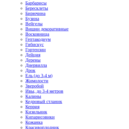
Барбарисы
Бересклеты
Бирючина
Бузина
Вейгелы
Вишни декоративные
Восковница
Гептакодиум
Гибискус
Гортензии
Дейция
Дерены
Диервилла
Дрок
Ель (до 3-4 м)
Жимолости
Зверобой
Ивы, до 3-4 метров
Калины
Кедровый стланик
Керрия
Кизильник
Кипарисовики
Кожанка
Красивоплодник