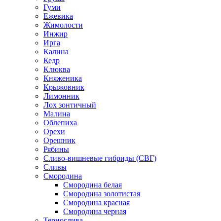
Гуми
Ежевика
Жимолости
Инжир
Ирга
Калина
Кедр
Клюква
Княженика
Крыжовник
Лимонник
Лох зонтичный
Малина
Облепиха
Орехи
Орешник
Рябины
Сливо-вишневые гибриды (СВГ)
Сливы
Смородина
Смородина белая
Смородина золотистая
Смородина красная
Смородина черная
Тернослива