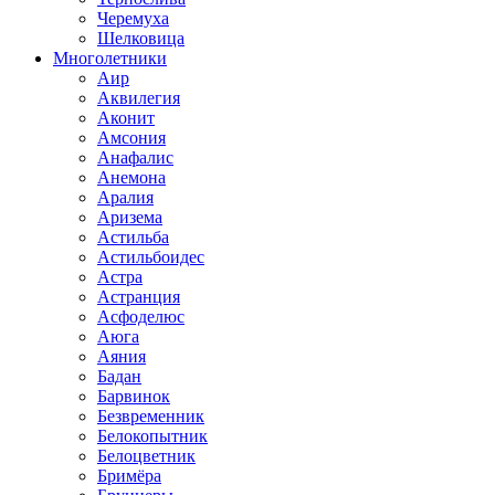
Черемуха
Шелковица
Многолетники
Аир
Аквилегия
Аконит
Амсония
Анафалис
Анемона
Аралия
Аризема
Астильба
Астильбоидес
Астра
Астранция
Асфоделюс
Аюга
Аяния
Бадан
Барвинок
Безвременник
Белокопытник
Белоцветник
Бримёра