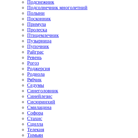
Подснежник
Подсолнечник многолетний
Полыни
Посконник
Примула
Пролеска
Птицемлечник
Пузырница
Пупочник
Райграс
Ревень
Рогоз
Роджерсия
Родиола
Рябчик
Седумы
Синеголовник
Синейлезис
Сисюринхий
Смилацина
Софора
Стахис
Сцилла
Телекия
Тимьян