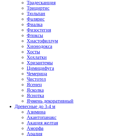
Традесканция
Трициртис
Тюльпан
Фалярис
Фиалка
Физостегия
Флоксы
Хиастофиллум
Хионодокса
Хосты
Хохлатки
Хризантемы
Цимицифуга
Чемерица
Чистотел
Ясенец
Ясколка
Яснотка
Ячмень декоративный
Древесные до 3-4 м
Азимина
Акантопанакс
Акация желтая
Аморфа
Аралия