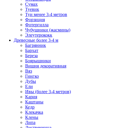
Сумах
Туевик
Туи менее 3-4 метров
Форзиция
Фотергилла
Чубушники (жасмины)
Элеутерококк
Древесные более 3-4 м
Багрянник
Бархат
Береза
Боярышники
Вишня декоративная
Вяз
Гингко
Дубы
Ели
Ивы (более 3-4 метров)
Кария
Каштаны
Кедр
Клекачка
Клены
Липа
Лиственница