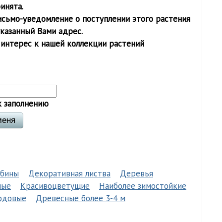
инята.
исьмо-уведомление о поступлении этого растения
указанный Вами адрес.
 интерес к нашей коллекции растений
к заполнению
ябины
Декоративная листва
Деревья
ные
Красивоцветущие
Наиболее зимостойкие
одовые
Древесные более 3-4 м