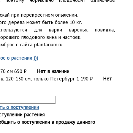
а, поэтому нормально плодоносит одиночное
ожай при перекрестном опылении.
ого дерева может быть более 10 кг.
пользуются для варки варенья, повидла,
хорошего плодового вина и настоек.
мброс с сайта plantarium.ru.
ос о растении )))
 70 см
650
₽
Нет в наличии
ов, 120-130 см, только Петербург
1 190
₽
Нет
ь о поступлении
ступлении растения
общить о поступлении в продажу данного