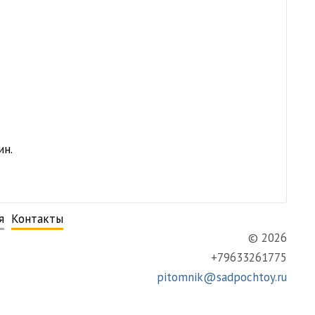
ин.
я
Контакты
© 2026
+79633261775
pitomnik@sadpochtoy.ru