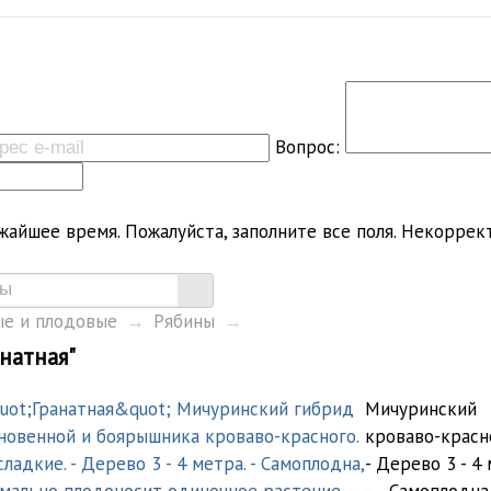
Вопрос:
жайшее время.
Пожалуйста, заполните все поля.
Некоррект
е и плодовые
→
Рябины
→
анатная"
Мичуринский
кроваво-красн
- Дерево 3 - 4 