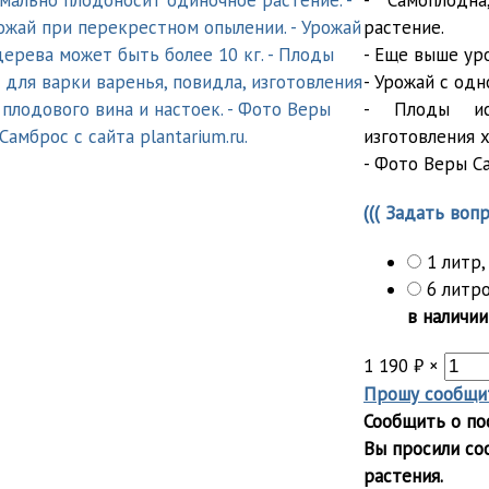
- Самоплодн
растение.
- Еще выше ур
- Урожай с одн
- Плоды ис
изготовления 
- Фото Веры Са
((( Задать вопр
1 литр,
6 литр
в наличии
1 190
₽
×
Прошу сообщит
Сообщить о по
Вы просили со
растения.