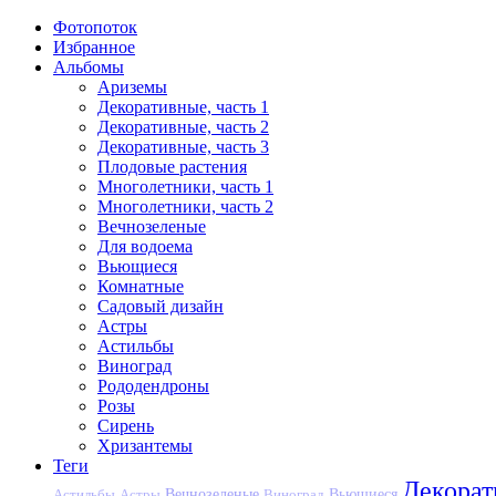
Фотопоток
Избранное
Альбомы
Ариземы
Декоративные, часть 1
Декоративные, часть 2
Декоративные, часть 3
Плодовые растения
Многолетники, часть 1
Многолетники, часть 2
Вечнозеленые
Для водоема
Вьющиеся
Комнатные
Садовый дизайн
Астры
Астильбы
Виноград
Рододендроны
Розы
Сирень
Хризантемы
Теги
Декора
Вечнозеленые
Астильбы
Астры
Виноград
Вьющиеся