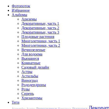
Фотопоток
Избранное
Альбомы
Ариземы
Декоративные, часть 1
Декоративные, часть 2
Декоративные, часть 3
Плодовые растения
Многолетники, часть 1
Многолетники, часть 2
Вечнозеленые
Для водоема
Вьющиеся
Комнатные
Садовый дизайн
Астры
Астильбы
Виноград
Рододендроны
Розы
Сирень
Хризантемы
Теги
Декора
Вечнозеленые
Астильбы
Астры
Виноград
Вьющиеся