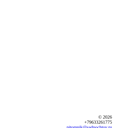
© 2026
+79633261775
pitomnik@sadpochtoy.ru