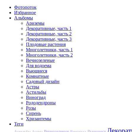
Фотопоток
Избранное
Альбомы
Ариземы
Декоративные, часть 1
Декоративные, часть 2
Декоративные, часть 3
Плодовые растения
Многолетники, часть 1
Многолетники, часть 2
Вечнозеленые
Для водоема
Вьющиеся
Комнатные
Садовый дизайн
Астры
Астильбы
Виноград
Рододендроны
Розы
Сирень
Хризантемы
Теги
Декора
Вечнозеленые
Астильбы
Астры
Виноград
Вьющиеся