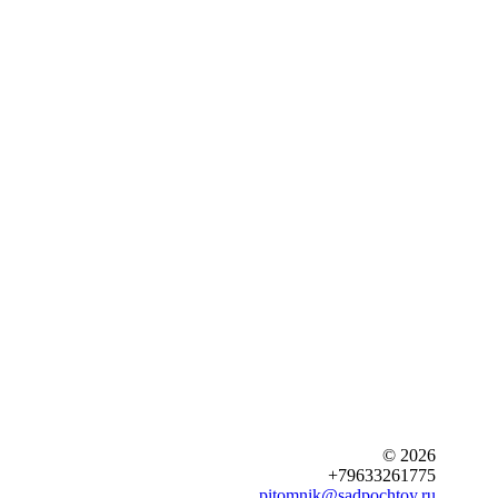
© 2026
+79633261775
pitomnik@sadpochtoy.ru