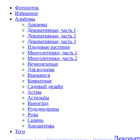
Фотопоток
Избранное
Альбомы
Ариземы
Декоративные, часть 1
Декоративные, часть 2
Декоративные, часть 3
Плодовые растения
Многолетники, часть 1
Многолетники, часть 2
Вечнозеленые
Для водоема
Вьющиеся
Комнатные
Садовый дизайн
Астры
Астильбы
Виноград
Рододендроны
Розы
Сирень
Хризантемы
Теги
Декора
Вечнозеленые
Астильбы
Астры
Виноград
Вьющиеся