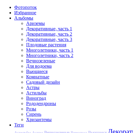
Фотопоток
Избранное
Альбомы
Ариземы
Декоративные, часть 1
Декоративные, часть 2
Декоративные, часть 3
Плодовые растения
Многолетники, часть 1
Многолетники, часть 2
Вечнозеленые
Для водоема
Вьющиеся
Комнатные
Садовый дизайн
Астры
Астильбы
Виноград
Рододендроны
Розы
Сирень
Хризантемы
Теги
Декора
Вечнозеленые
Астильбы
Астры
Виноград
Вьющиеся