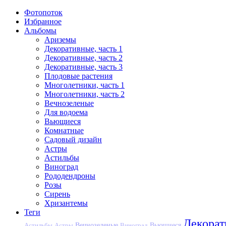
Фотопоток
Избранное
Альбомы
Ариземы
Декоративные, часть 1
Декоративные, часть 2
Декоративные, часть 3
Плодовые растения
Многолетники, часть 1
Многолетники, часть 2
Вечнозеленые
Для водоема
Вьющиеся
Комнатные
Садовый дизайн
Астры
Астильбы
Виноград
Рододендроны
Розы
Сирень
Хризантемы
Теги
Декора
Вечнозеленые
Астильбы
Астры
Виноград
Вьющиеся