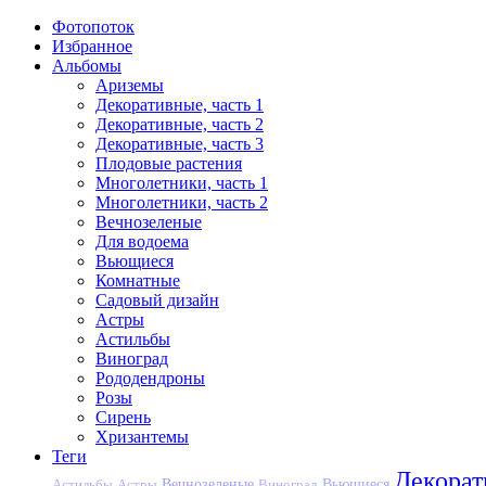
Фотопоток
Избранное
Альбомы
Ариземы
Декоративные, часть 1
Декоративные, часть 2
Декоративные, часть 3
Плодовые растения
Многолетники, часть 1
Многолетники, часть 2
Вечнозеленые
Для водоема
Вьющиеся
Комнатные
Садовый дизайн
Астры
Астильбы
Виноград
Рододендроны
Розы
Сирень
Хризантемы
Теги
Декора
Вечнозеленые
Астильбы
Астры
Виноград
Вьющиеся